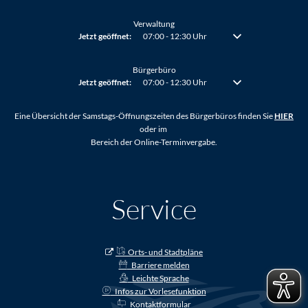
Verwaltung
Klicken, um weitere Öffnungs- oder Schließzeiten auszublenden
Jetzt geöffnet:
07:00
-
12:30
Uhr
Von 07:00 bis 12:30 Uh
Bürgerbüro
Klicken, um weitere Öffnungs- oder Schließzeiten auszublenden
Jetzt geöffnet:
07:00
-
12:30
Uhr
Von 07:00 bis 12:30 Uh
Eine Übersicht der Samstags-Öffnungszeiten des Bürgerbüros finden Sie
HIER
oder im
Bereich der Online-Terminvergabe.
Service
Orts- und Stadtpläne
Barriere melden
Leichte Sprache
Infos zur Vorlesefunktion
Kontaktformular