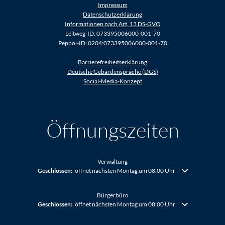
Impressum
Datenschutzerklärung
Informationen nach Art. 13 DS-GVO
Leitweg-ID: 073395006000-001-70
Peppol-ID: 0204:073395006000-001-70
Barrierefreiheitserklärung
Deutsche Gebärdensprache (DGS)
Social-Media-Konzept
Öffnungszeiten
Verwaltung
Klicken, um weitere Öffnungs- oder Schließzeiten auszublenden
Geschlossen:
öffnet nächsten Montag um 08:00 Uhr
Bürgerbüro
Klicken, um weitere Öffnungs- oder Schließzeiten auszublenden
Geschlossen:
öffnet nächsten Montag um 08:00 Uhr