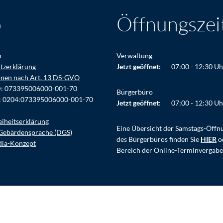
o
Öffnungszei
m
Verwaltung
tzerklärung
Klicken, um weitere Öffnungs- ode
Jetzt geöffnet:
07:00
-
12:30
Uh
onen nach Art. 13 DS-GVO
D: 073395006000-001-70
Bürgerbüro
: 0204:073395006000-001-70
Klicken, um weitere Öffnungs- ode
Jetzt geöffnet:
07:00
-
12:30
Uh
eiheitserklärung
Eine Übersicht der Samstags-Öffn
Gebärdensprache (DGS)
des Bürgerbüros finden Sie
HIER
o
dia-Konzept
Bereich der Online-Terminvergabe