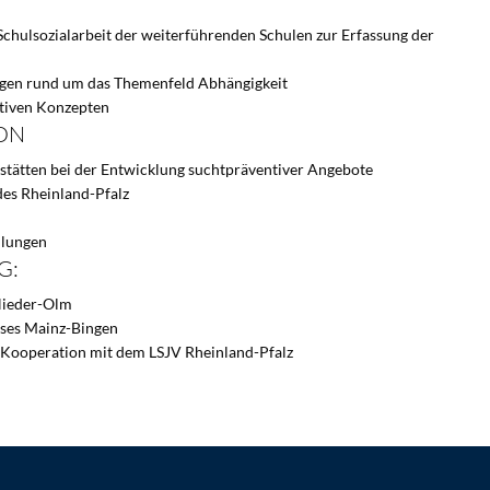
chulsozialarbeit der weiterführenden Schulen zur Erfassung der
agen rund um das Themenfeld Abhängigkeit
ntiven Konzepten
ON
stätten bei der Entwicklung suchtpräventiver Angebote
des Rheinland-Pfalz
ulungen
G:
 Nieder-Olm
ises Mainz-Bingen
n Kooperation mit dem LSJV Rheinland-Pfalz