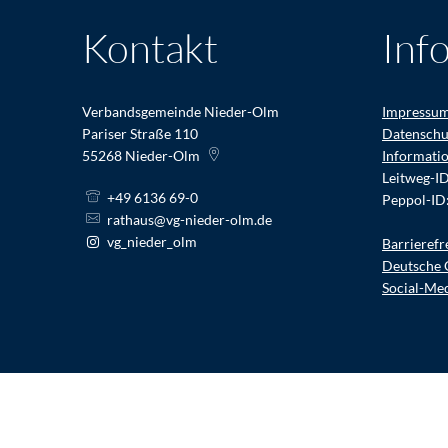
Kontakt
Inf
Verbandsgemeinde Nieder-Olm
Impressu
Pariser Straße 110
Datenschu
55268
Nieder-Olm
Informati
Leitweg-I
+49 6136 69-0
Peppol-ID
rathaus@vg-nieder-olm.de
vg_nieder_olm
Barrierefr
Deutsche 
Social-Me