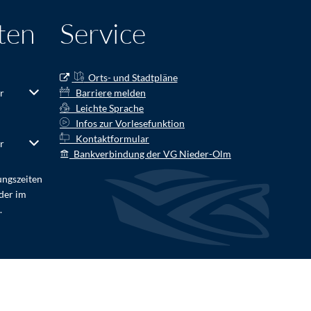
ten
Service
Orts- und Stadtpläne
r Schließzeiten auszublenden
r
Von 07:00 bis 12:30 Uhr
Barriere melden
Leichte Sprache
Infos zur Vorlesefunktion
Kontaktformular
r Schließzeiten auszublenden
r
Von 07:00 bis 12:30 Uhr
Bankverbindung der VG Nieder-Olm
ungszeiten
der im
.