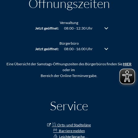
Öffnungszeiten
Verwaltung
Klicken, um weitere Öffnungs- oder Schließzeiten auszublenden
Jetzt geöffnet:
08:00
-
12:30
Uhr
Von 08:00 bis 12:30 Uh
Bürgerbüro
Klicken, um weitere Öffnungs- oder Schließzeiten auszublenden
Jetzt geöffnet:
08:00
-
16:00
Uhr
Von 08:00 bis 16:00 Uh
Eine Übersicht der Samstags-Öffnungszeiten des Bürgerbüros finden Sie
HIER
oder im
Bereich der Online-Terminvergabe.
Service
Orts- und Stadtpläne
Barriere melden
Leichte Sprache