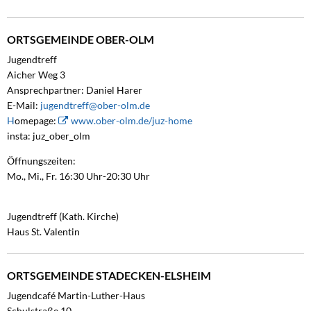
ORTSGEMEINDE OBER-OLM
Jugendtreff
Aicher Weg 3
Ansprechpartner: Daniel Harer
E-Mail:
jugendtreff@ober-olm.de
H
omepage:
www.ober-olm.de/juz-home
insta: juz_ober_olm
Öffnungszeiten:
Mo., Mi., Fr. 16:30 Uhr-20:30 Uhr
Jugendtreff (Kath. Kirche)
Haus St. Valentin
ORTSGEMEINDE STADECKEN-ELSHEIM
Jugendcafé Martin-Luther-Haus
Schulstraße 10