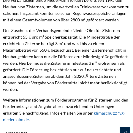
Die Verbandsgemeinde Nieder-Olm fördert bereits seit 1995 den
Neubau von Zisternen, um die wertvollen Trinkwasservorkommen zu
schonen. Insgesamt konnten so schon Regenwasserspeicheranlagen
mit einem Gesamtvolumen von über 2800 m³ gefördert werden.
Der Zuschuss der Verbandsgemeinde Nieder-Olm für Zisternen
entspricht 55 € pro m³ Speicherkapazität. Die Mindestgröße der
errichteten Zisterne beträgt 3 m³ und wird bis zu einem
Maximalbetrag von 550 € bezuschusst. Bei einer Zisternenpflicht in
Neubaugebieten kann nur die Differenz zur Mindestgröße gefördert
werden. Hierbei muss die Zisterne mindestens 3 m³ größer sein als
gefordert. Die Förderung bezieht sich nur auf neu errichtete und
angeschlossene Zisternen ab dem Jahr 2020. Ältere Zisternen
können bei der Vergabe von Fördermittel nicht mehr berücksichtigt
werden.
Weitere Informationen zum Förderprogramm für Zisternen und den
Förderantrag samt Angabe aller einzureichenden Unterlagen
erhalten Sie nachfolgend. Infos erhalten Sie unter
klimaschutz@vg-
nieder-olm.de
.
Förderantrag