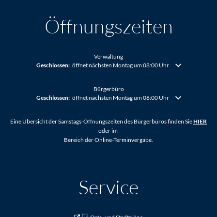
Öffnungszeiten
Verwaltung
Klicken, um weitere Öffnungs- oder Schließzeiten auszublenden
Geschlossen:
öffnet nächsten Montag um 08:00 Uhr
Bürgerbüro
Klicken, um weitere Öffnungs- oder Schließzeiten auszublenden
Geschlossen:
öffnet nächsten Montag um 08:00 Uhr
Eine Übersicht der Samstags-Öffnungszeiten des Bürgerbüros finden Sie
HIER
oder im
Bereich der Online-Terminvergabe.
Service