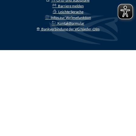
Orts- und Stadtpläne
Barriere melden
Leichte Sprache
Infos zur Vorlesefunktion
Kontaktformular
Bankverbindung der VG Nieder-Olm