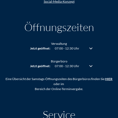
Social-Media-Konzept
Öffnungszeiten
Verwaltung
Klicken, um weitere Öffnungs- oder Schließzeiten auszublenden
Jetzt geöffnet:
07:00
-
12:30
Uhr
Von 07:00 bis 12:30 Uh
Bürgerbüro
Klicken, um weitere Öffnungs- oder Schließzeiten auszublenden
Jetzt geöffnet:
07:00
-
12:30
Uhr
Von 07:00 bis 12:30 Uh
Eine Übersicht der Samstags-Öffnungszeiten des Bürgerbüros finden Sie
HIER
oder im
Bereich der Online-Terminvergabe.
Service