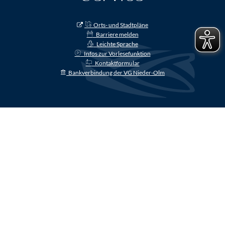
Orts- und Stadtpläne
Barriere melden
Leichte Sprache
Infos zur Vorlesefunktion
Kontaktformular
Bankverbindung der VG Nieder-Olm