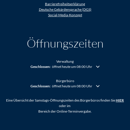
Barrierefreiheitserklärung
Deutsche Gebärdensprache (DGS)
Social-Media-Konzept
Öffnungszeiten
Verwaltung
Klicken, um weitere Öffnungs- oder Schließzeiten auszublenden
Geschlossen:
öffnet heute um 08:00 Uhr
Bürgerbüro
Klicken, um weitere Öffnungs- oder Schließzeiten auszublenden
Geschlossen:
öffnet heute um 08:00 Uhr
Eine Übersicht der Samstags-Öffnungszeiten des Bürgerbüros finden Sie
HIER
oder im
Bereich der Online-Terminvergabe.