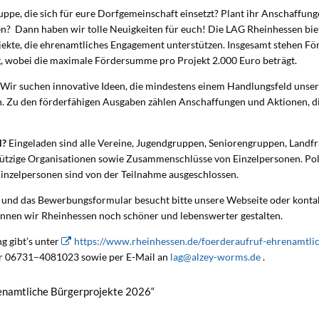
ruppe, die sich für eure Dorfgemeinschaft einsetzt? Plant ihr Anschaffun
n? Dann haben wir tolle Neuigkeiten für euch! Die LAG Rheinhessen biet
jekte, die ehrenamtliches Engagement unterstützen. Insgesamt stehen Fö
, wobei die maximale Fördersumme pro Projekt 2.000 Euro beträgt.
Wir suchen innovative Ideen, die mindestens einem Handlungsfeld unser
 Zu den förderfähigen Ausgaben zählen Anschaffungen und Aktionen, di
N?
Eingeladen sind alle Vereine, Jugendgruppen, Seniorengruppen, Landfr
nützige Organisationen sowie Zusammenschlüsse von Einzelpersonen. Poli
nzelpersonen sind von der Teilnahme ausgeschlossen.
 und das Bewerbungsformular besucht bitte unsere Webseite oder kontak
nnen wir Rheinhessen noch schöner und lebenswerter gestalten.
g gibt’s unter
https://www.rheinhessen.de/foerderaufruf-ehrenamtli
ter 06731–4081023 sowie per E-Mail an
lag@alzey-worms.de
.
enamtliche Bürgerprojekte 2026“