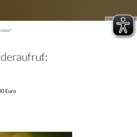
© Svetlana/Adobe.Stock
e 2026“
deraufruf:
00 Euro