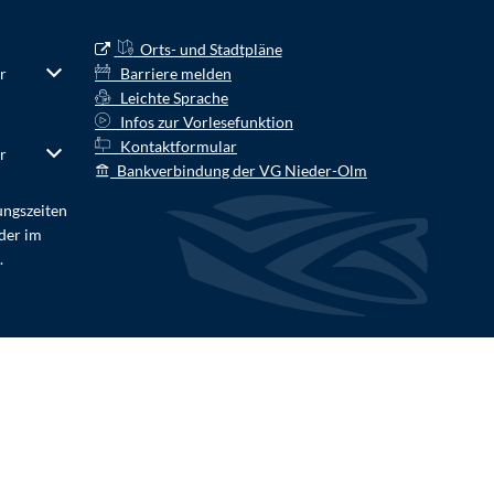
Orts- und Stadtpläne
r Schließzeiten auszublenden
r
Von 07:00 bis 12:30 Uhr
Barriere melden
Leichte Sprache
Infos zur Vorlesefunktion
Kontaktformular
r Schließzeiten auszublenden
r
Von 07:00 bis 12:30 Uhr
Bankverbindung der VG Nieder-Olm
ungszeiten
der im
.