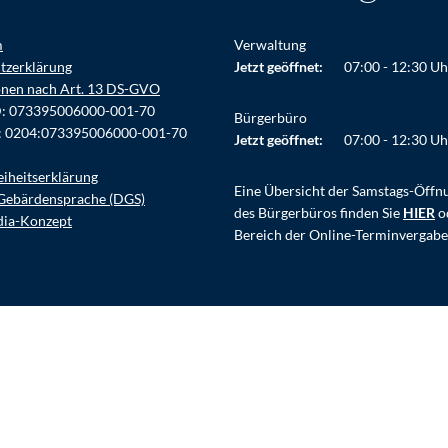
m
Verwaltung
tzerklärung
Klicken, um weitere Öffnungs- ode
Jetzt geöffnet:
07:00
-
12:30
Uh
onen nach Art. 13 DS-GVO
D: 073395006000-001-70
Bürgerbüro
: 0204:073395006000-001-70
Klicken, um weitere Öffnungs- ode
Jetzt geöffnet:
07:00
-
12:30
Uh
eiheitserklärung
Eine Übersicht der Samstags-Öffn
Gebärdensprache (DGS)
des Bürgerbüros finden Sie
HIER
o
dia-Konzept
Bereich der Online-Terminvergabe