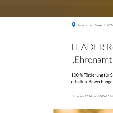
Sie sind hier:
News
202
LEADER Reg
„Ehrenamtl
100 % Förderung für S
erhalten. Bewerbungen
14. Januar 2026
von
LOKALE A