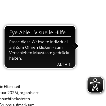
Suche
Menü
in Elternteil
uar 2026), organisiert
s suchtbelasteten
en Gruppe aufmerksam