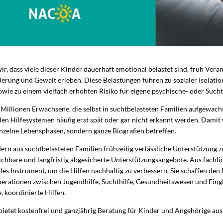
wir, dass viele dieser Kinder dauerhaft emotional belastet sind, früh V
erung und Gewalt erleben. Diese Belastungen führen zu sozialer Isolati
owie zu einem vielfach erhöhten Risiko für eigene psychische- oder Such
illionen Erwachsene, die selbst in suchtbelasteten Familien aufgewach
en Hilfesystemen häufig erst spät oder gar nicht erkannt werden. Damit w
nzelne Lebensphasen, sondern ganze Biografien betreffen.
dern aus suchtbelasteten Familien frühzeitig verlässliche Unterstützung z
eichbare und langfristig abgesicherte Unterstützungsangebote. Aus fachl
es Instrument, um die Hilfen nachhaltig zu verbessern. Sie schaffen den
erationen zwischen Jugendhilfe, Suchthilfe, Gesundheitswesen und Eing
 koordinierte Hilfen.
bietet kostenfrei und ganzjährig Beratung für Kinder und Angehörige aus