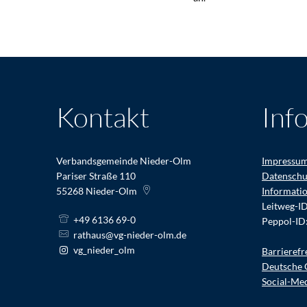
Kontakt
Inf
Verbandsgemeinde Nieder-Olm
Impressu
Pariser Straße 110
Datenschu
55268
Nieder-Olm
Informati
Leitweg-I
+49 6136 69-0
Peppol-ID
rathaus@vg-nieder-olm.de
vg_nieder_olm
Barrierefr
Deutsche 
Social-Me