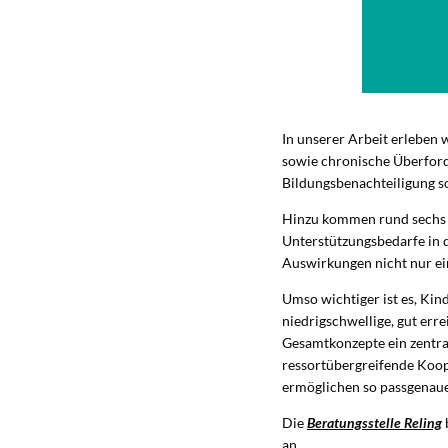
In unserer Arbeit erleben 
sowie chronische Überford
Bildungsbenachteiligung s
Hinzu kommen rund sechs M
Unterstützungsbedarfe in d
Auswirkungen nicht nur ei
Umso wichtiger ist es, Kin
niedrigschwellige, gut err
Gesamtkonzepte ein zentral
ressortübergreifende Koop
ermöglichen so passgenaue,
Die
Beratungsstelle Reling
an.