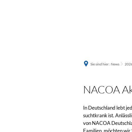
Sie sind hier:
News
202
NACOA Ak
In Deutschland lebt jed
suchtkrank ist. Anläss
von NACOA Deutschland
Familien, möchten wir 