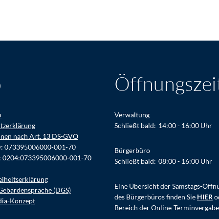
o
Öffnungszei
m
Verwaltung
tzerklärung
Klicken, um weitere Öffnungs- ode
Schließt bald:
14:00
-
16:00
Uhr
onen nach Art. 13 DS-GVO
D: 073395006000-001-70
Bürgerbüro
: 0204:073395006000-001-70
Klicken, um weitere Öffnungs- ode
Schließt bald:
08:00
-
16:00
Uhr
eiheitserklärung
Eine Übersicht der Samstags-Öffn
Gebärdensprache (DGS)
des Bürgerbüros finden Sie
HIER
o
dia-Konzept
Bereich der Online-Terminvergabe