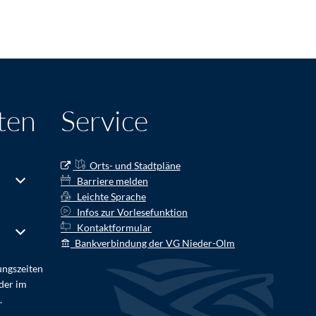
ten
Service
Orts- und Stadtpläne
r Schließzeiten auszublenden
Von 14:00 bis 16:00 Uhr
Barriere melden
Leichte Sprache
Infos zur Vorlesefunktion
Kontaktformular
r Schließzeiten auszublenden
Von 08:00 bis 16:00 Uhr
Bankverbindung der VG Nieder-Olm
ungszeiten
der im
.