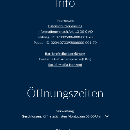
Info
Impressum
Datenschutzerklärung
Informationen nach Art. 13 DS-GVO
Leitweg-ID: 073395006000-001-70
Peppol-ID: 0204:073395006000-001-70
Barrierefreiheitserklärung
Deutsche Gebärdensprache (DGS)
Social-Media-Konzept
Öffnungszeiten
Verwaltung
Klicken, um weitere Öffnungs- oder Schließzeiten auszublenden
Geschlossen:
öffnet nächsten Montag um 08:00 Uhr