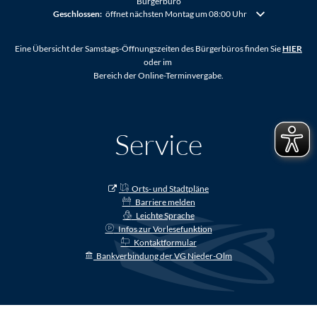
Bürgerbüro
Klicken, um weitere Öffnungs- oder Schließzeiten auszublenden
Geschlossen:
öffnet nächsten Montag um 08:00 Uhr
Eine Übersicht der Samstags-Öffnungszeiten des Bürgerbüros finden Sie
HIER
oder im
Bereich der Online-Terminvergabe.
Service
Orts- und Stadtpläne
Barriere melden
Leichte Sprache
Infos zur Vorlesefunktion
Kontaktformular
Bankverbindung der VG Nieder-Olm