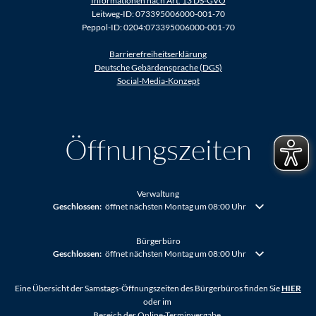
Informationen nach Art. 13 DS-GVO
Leitweg-ID: 073395006000-001-70
Peppol-ID: 0204:073395006000-001-70
Barrierefreiheitserklärung
Deutsche Gebärdensprache (DGS)
Social-Media-Konzept
Öffnungszeiten
Verwaltung
Klicken, um weitere Öffnungs- oder Schließzeiten auszublenden
Geschlossen:
öffnet nächsten Montag um 08:00 Uhr
Bürgerbüro
Klicken, um weitere Öffnungs- oder Schließzeiten auszublenden
Geschlossen:
öffnet nächsten Montag um 08:00 Uhr
Eine Übersicht der Samstags-Öffnungszeiten des Bürgerbüros finden Sie
HIER
oder im
Bereich der Online-Terminvergabe.