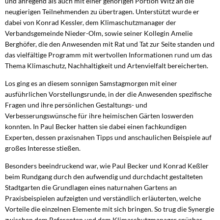
und anregend als auch mit einer gehörigen Portion Witz an die
neugierigen Teilnehmenden zu übertragen. Unterstützt wurde er
dabei von Konrad Kessler, dem Klimaschutzmanager der
Verbandsgemeinde Nieder-Olm, sowie seiner Kollegin Amelie
Berghöfer, die den Anwesenden mit Rat und Tat zur Seite standen und
das vielfältige Programm mit wertvollen Informationen rund um das
Thema Klimaschutz, Nachhaltigkeit und Artenvielfalt bereicherten.
Los ging es an diesem sonnigen Samstagmorgen mit einer
ausführlichen Vorstellungsrunde, in der die Anwesenden spezifische
Fragen und ihre persönlichen Gestaltungs- und
Verbesserungswünsche für ihre heimischen Gärten loswerden
konnten. In Paul Becker hatten sie dabei einen fachkundigen
Experten, dessen praxisnahen Tipps und anschaulichen Beispiele auf
großes Interesse stießen.
Besonders beeindruckend war, wie Paul Becker und Konrad Keßler
beim Rundgang durch den aufwendig und durchdacht gestalteten
Stadtgarten die Grundlagen eines naturnahen Gartens an
Praxisbeispielen aufzeigten und verständlich erläuterten, welche
Vorteile die einzelnen Elemente mit sich bringen. So trug die Synergie
zwischen dem Referenten und dem Klimaschutzmanager spürbar