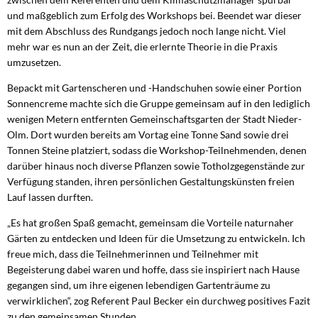
und maßgeblich zum Erfolg des Workshops bei. Beendet war dieser
mit dem Abschluss des Rundgangs jedoch noch lange nicht. Viel
mehr war es nun an der Zeit, die erlernte Theorie in die Praxis
umzusetzen.
Bepackt mit Gartenscheren und -Handschuhen sowie einer Portion
Sonnencreme machte sich die Gruppe gemeinsam auf in den lediglich
wenigen Metern entfernten Gemeinschaftsgarten der Stadt Nieder-
Olm. Dort wurden bereits am Vortag eine Tonne Sand sowie drei
Tonnen Steine platziert, sodass die Workshop-Teilnehmenden, denen
darüber hinaus noch diverse Pflanzen sowie Totholzgegenstände zur
Verfügung standen, ihren persönlichen Gestaltungskünsten freien
Lauf lassen durften.
„Es hat großen Spaß gemacht, gemeinsam die Vorteile naturnaher
Gärten zu entdecken und Ideen für die Umsetzung zu entwickeln. Ich
freue mich, dass die Teilnehmerinnen und Teilnehmer mit
Begeisterung dabei waren und hoffe, dass sie inspiriert nach Hause
gegangen sind, um ihre eigenen lebendigen Gartenträume zu
verwirklichen“, zog Referent Paul Becker ein durchweg positives Fazit
zu den gemeinsamen Stunden.