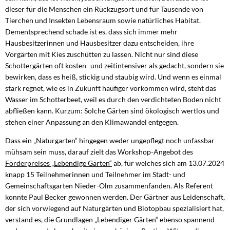
dieser für die Menschen ein Rückzugsort und für Tausende von
Tierchen und Insekten Lebensraum sowie natürliches Habitat.
Dementsprechend schade ist es, dass sich immer mehr
Hausbesitzerinnen und Hausbesitzer dazu entscheiden, ihre
Vorgärten mit Kies zuschütten zu lassen. Nicht nur sind diese
Schottergärten oft kosten- und zeitintensiver als gedacht, sondern sie
bewirken, dass es heiß, stickig und staubig wird. Und wenn es einmal
stark regnet, wie es in Zukunft häufiger vorkommen wird, steht das
Wasser im Schotterbeet, weil es durch den verdichteten Boden nicht
abfließen kann. Kurzum: Solche Gärten sind ökologisch wertlos und
stehen einer Anpassung an den Klimawandel entgegen.
Dass ein „Naturgarten“ hingegen weder ungepflegt noch unfassbar
mühsam sein muss, darauf zielt das Workshop-Angebot des
Förderpreises „Lebendige Gärten“
ab, für welches sich am 13.07.2024
knapp 15 Teilnehmerinnen und Teilnehmer im Stadt- und
Gemeinschaftsgarten Nieder-Olm zusammenfanden. Als Referent
konnte Paul Becker gewonnen werden. Der Gärtner aus Leidenschaft,
der sich vorwiegend auf Naturgärten und Biotopbau spezialisiert hat,
verstand es, die Grundlagen „Lebendiger Gärten“ ebenso spannend