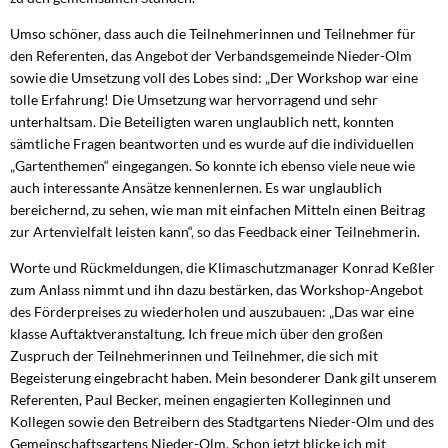
Umso schöner, dass auch die Teilnehmerinnen und Teilnehmer für
den Referenten, das Angebot der Verbandsgemeinde Nieder-Olm
sowie die Umsetzung voll des Lobes sind: „Der Workshop war eine
tolle Erfahrung! Die Umsetzung war hervorragend und sehr
unterhaltsam. Die Beteiligten waren unglaublich nett, konnten
sämtliche Fragen beantworten und es wurde auf die individuellen
„Gartenthemen“ eingegangen. So konnte ich ebenso viele neue wie
auch interessante Ansätze kennenlernen. Es war unglaublich
bereichernd, zu sehen, wie man mit einfachen Mitteln einen Beitrag
zur Artenvielfalt leisten kann“, so das Feedback einer Teilnehmerin.
Worte und Rückmeldungen, die Klimaschutzmanager Konrad Keßler
zum Anlass nimmt und ihn dazu bestärken, das Workshop-Angebot
des Förderpreises zu wiederholen und auszubauen: „Das war eine
klasse Auftaktveranstaltung. Ich freue mich über den großen
Zuspruch der Teilnehmerinnen und Teilnehmer, die sich mit
Begeisterung eingebracht haben. Mein besonderer Dank gilt unserem
Referenten, Paul Becker, meinen engagierten Kolleginnen und
Kollegen sowie den Betreibern des Stadtgartens Nieder-Olm und des
Gemeinschaftsgartens Nieder-Olm. Schon jetzt blicke ich mit