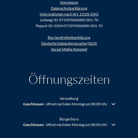
Impressum
Datenschutzerklärung
Informationen nach Art. 13 DS-GVO
Leitweg-ID: 073395006000-001-70
Peppol-ID: 0204:073395006000-001-70
Barrierefreiheitserklärung
Deutsche Gebärdensprache (DGS)
Social-Media-Konzept
Öffnungszeiten
Verwaltung
Klicken, um weitere Öffnungs- oder Schließzeiten auszublenden
Geschlossen:
öffnet nächsten Montag um 08:00 Uhr
Bürgerbüro
Klicken, um weitere Öffnungs- oder Schließzeiten auszublenden
Geschlossen:
öffnet nächsten Montag um 08:00 Uhr