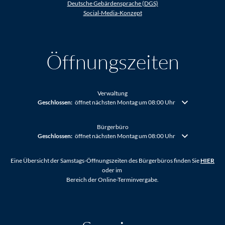
Deutsche Gebärdensprache (DGS)
Social-Media-Konzept
Öffnungszeiten
Verwaltung
Klicken, um weitere Öffnungs- oder Schließzeiten auszublenden
Geschlossen:
öffnet nächsten Montag um 08:00 Uhr
Bürgerbüro
Klicken, um weitere Öffnungs- oder Schließzeiten auszublenden
Geschlossen:
öffnet nächsten Montag um 08:00 Uhr
Eine Übersicht der Samstags-Öffnungszeiten des Bürgerbüros finden Sie
HIER
oder im
Bereich der Online-Terminvergabe.