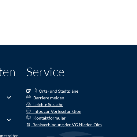
ten
Service
Orts- und Stadtpläne
r Schließzeiten auszublenden
Von 14:00 bis 16:00 Uhr
Barriere melden
Leichte Sprache
Infos zur Vorlesefunktion
Kontaktformular
r Schließzeiten auszublenden
Von 08:00 bis 16:00 Uhr
Bankverbindung der VG Nieder-Olm
ungszeiten