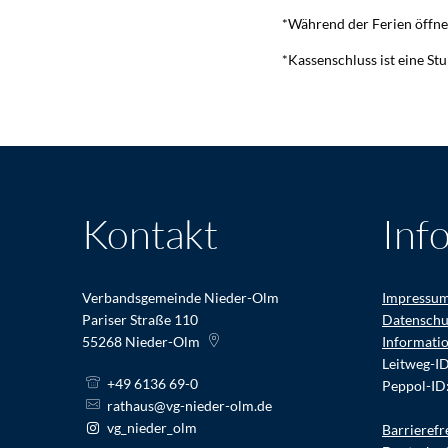
*Während der Ferien öffne
*Kassenschluss ist eine S
Kontakt
Inf
Verbandsgemeinde Nieder-Olm
Impressu
Pariser Straße 110
Datenschu
55268
Nieder-Olm
Informati
Leitweg-I
+49 6136 69-0
Peppol-ID
rathaus@vg-nieder-olm.de
vg_nieder_olm
Barrierefr