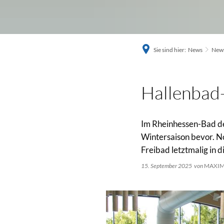
Sie sind hier:
News
News
Hallenbad-
Im Rheinhessen-Bad d
Wintersaison bevor. N
Freibad letztmalig in 
15. September 2025
von
MAXIM