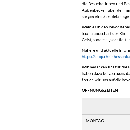
die Besucherinnen und Be
Außenbecken über den In
sorgen eine Sprudelanlag
Wem es in den bevorstehen
Saunalandschaft des Rhein
Geist, sondern garantiert
Nähere und aktuelle Infor
https://shop.rheinhessenba
Wir bedanken uns für die 
haben dazu beigetragen, da
freuen wir uns auf die be
ÖFFNUNGSZEITEN
MONTAG