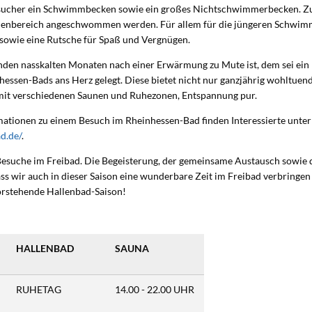
sucher ein Schwimmbecken sowie ein großes Nichtschwimmerbecken. Z
nenbereich angeschwommen werden. Für allem für die jüngeren Schwi
e sowie eine Rutsche für Spaß und Vergnügen.
den nasskalten Monaten nach einer Erwärmung zu Mute ist, dem sei ein
hessen-Bads ans Herz gelegt. Diese bietet nicht nur ganzjährig wohltue
, mit verschiedenen Saunen und Ruhezonen, Entspannung pur.
mationen zu einem Besuch im Rheinhessen-Bad finden Interessierte unte
d.de/
.
Besuche im Freibad. Die Begeisterung, der gemeinsame Austausch sowie 
ss wir auch in dieser Saison eine wunderbare Zeit im Freibad verbringen
vorstehende Hallenbad-Saison!
HALLENBAD
SAUNA
RUHETAG
14.00 - 22.00 UHR