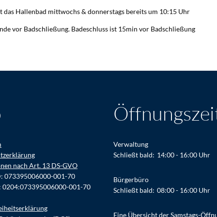
t das Hallenbad mittwochs & donnerstags bereits um 10:15 Uhr
tunde vor Badschließung. Badeschluss ist 15min vor Badschließung
o
Öffnungszei
m
Verwaltung
tzerklärung
Klicken, um weitere Öffnungs- ode
Schließt bald:
14:00
-
16:00
Uhr
onen nach Art. 13 DS-GVO
D: 073395006000-001-70
Bürgerbüro
: 0204:073395006000-001-70
Klicken, um weitere Öffnungs- ode
Schließt bald:
08:00
-
16:00
Uhr
eiheitserklärung
Eine Übersicht der Samstags-Öffn