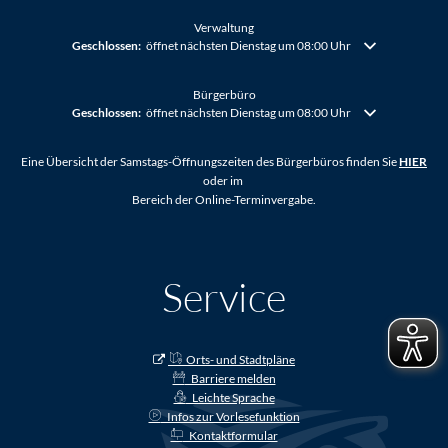
Verwaltung
Klicken, um weitere Öffnungs- oder Schließzeiten auszublenden
Geschlossen:
öffnet nächsten Dienstag um 08:00 Uhr
Bürgerbüro
Klicken, um weitere Öffnungs- oder Schließzeiten auszublenden
Geschlossen:
öffnet nächsten Dienstag um 08:00 Uhr
Eine Übersicht der Samstags-Öffnungszeiten des Bürgerbüros finden Sie
HIER
oder im
Bereich der Online-Terminvergabe.
Service
Orts- und Stadtpläne
Barriere melden
Leichte Sprache
Infos zur Vorlesefunktion
Kontaktformular