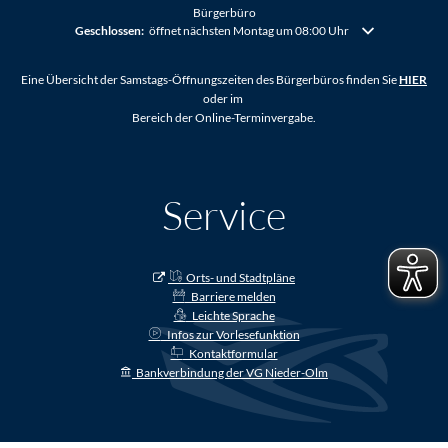
Bürgerbüro
Klicken, um weitere Öffnungs- oder Schließzeiten auszublenden
Geschlossen:
öffnet nächsten Montag um 08:00 Uhr
Eine Übersicht der Samstags-Öffnungszeiten des Bürgerbüros finden Sie
HIER
oder im
Bereich der Online-Terminvergabe.
Service
Orts- und Stadtpläne
Barriere melden
Leichte Sprache
Infos zur Vorlesefunktion
Kontaktformular
Bankverbindung der VG Nieder-Olm