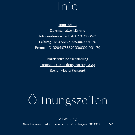
Info
Impressum
Datenschutzerklärung
Informationen nach Art. 13 DS-GVO
Leitweg-ID: 073395006000-001-70
Peppol-ID: 0204:073395006000-001-70
Barrierefreiheitserklärung
Deutsche Gebärdensprache (DGS)
Social-Media-Konzept
Öffnungszeiten
Verwaltung
Klicken, um weitere Öffnungs- oder Schließzeiten auszublenden
Geschlossen:
öffnet nächsten Montag um 08:00 Uhr