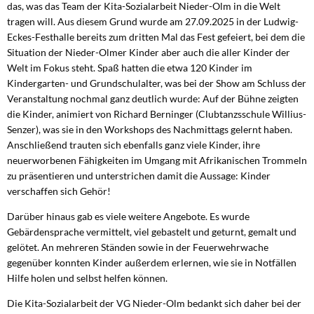
das, was das Team der Kita-Sozialarbeit Nieder-Olm in die Welt
tragen will. Aus diesem Grund wurde am 27.09.2025 in der Ludwig-
Eckes-Festhalle bereits zum dritten Mal das Fest gefeiert, bei dem die
Situation der Nieder-Olmer Kinder aber auch die aller Kinder der
Welt im Fokus steht. Spaß hatten die etwa 120 Kinder im
Kindergarten- und Grundschulalter, was bei der Show am Schluss der
Veranstaltung nochmal ganz deutlich wurde: Auf der Bühne zeigten
die Kinder, animiert von Richard Berninger (Clubtanzsschule Willius-
Senzer), was sie in den Workshops des Nachmittags gelernt haben.
Anschließend trauten sich ebenfalls ganz viele Kinder, ihre
neuerworbenen Fähigkeiten im Umgang mit Afrikanischen Trommeln
zu präsentieren und unterstrichen damit die Aussage: Kinder
verschaffen sich Gehör!
Darüber hinaus gab es viele weitere Angebote. Es wurde
Gebärdensprache vermittelt, viel gebastelt und geturnt, gemalt und
gelötet. An mehreren Ständen sowie in der Feuerwehrwache
gegenüber konnten Kinder außerdem erlernen, wie sie in Notfällen
Hilfe holen und selbst helfen können.
Die Kita-Sozialarbeit der VG Nieder-Olm bedankt sich daher bei der