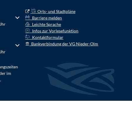
Orts- und Stadtpläne
r Schließzeiten auszublenden
Barriere melden
Uhr
Leichte Sprache
Infos zur Vorlesefunktion
Kontaktformular
Bankverbindung der VG Nieder-Olm
r Schließzeiten auszublenden
Uhr
ungszeiten
der im
.