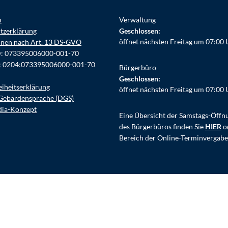
m
Verwaltung
tzerklärung
Klicken, um weitere Öffnungs- ode
Geschlossen:
öffnet nächsten Freitag um 07:00 
onen nach Art. 13 DS-GVO
D: 073395006000-001-70
: 0204:073395006000-001-70
Bürgerbüro
Klicken, um weitere Öffnungs- ode
Geschlossen:
eiheitserklärung
öffnet nächsten Freitag um 07:00 
Gebärdensprache (DGS)
dia-Konzept
Eine Übersicht der Samstags-Öffn
des Bürgerbüros finden Sie
HIER
o
Bereich der Online-Terminvergabe