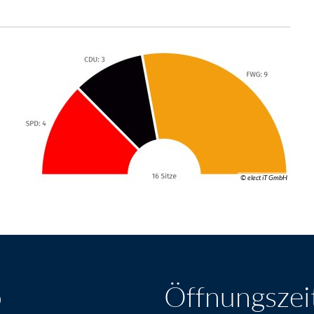
© elect iT GmbH
o
Öffnungszei