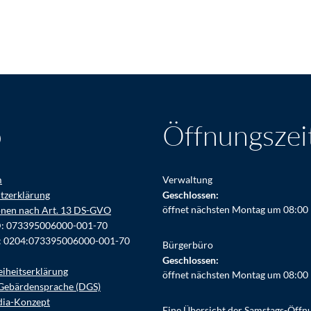
o
Öffnungszei
m
Verwaltung
tzerklärung
Klicken, um weitere Öffnungs- ode
Geschlossen:
öffnet nächsten Montag um 08:00
onen nach Art. 13 DS-GVO
D: 073395006000-001-70
: 0204:073395006000-001-70
Bürgerbüro
Klicken, um weitere Öffnungs- ode
Geschlossen:
eiheitserklärung
öffnet nächsten Montag um 08:00
Gebärdensprache (DGS)
dia-Konzept
Eine Übersicht der Samstags-Öffn