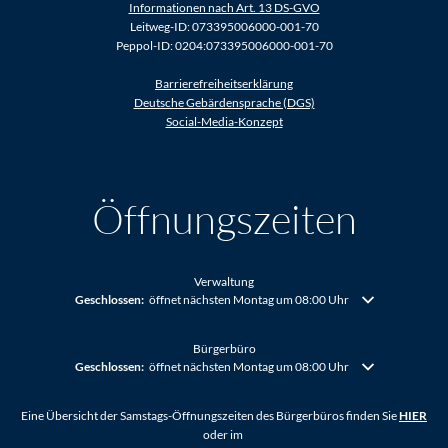
Informationen nach Art. 13 DS-GVO
Leitweg-ID: 073395006000-001-70
Peppol-ID: 0204:073395006000-001-70
Barrierefreiheitserklärung
Deutsche Gebärdensprache (DGS)
Social-Media-Konzept
Öffnungszeiten
Verwaltung
Klicken, um weitere Öffnungs- oder Schließzeiten auszublenden
Geschlossen:
öffnet nächsten Montag um 08:00 Uhr
Bürgerbüro
Klicken, um weitere Öffnungs- oder Schließzeiten auszublenden
Geschlossen:
öffnet nächsten Montag um 08:00 Uhr
Eine Übersicht der Samstags-Öffnungszeiten des Bürgerbüros finden Sie
HIER
oder im