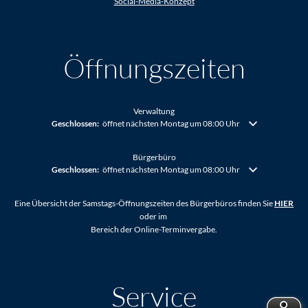
Social-Media-Konzept
Öffnungszeiten
Verwaltung
Klicken, um weitere Öffnungs- oder Schließzeiten auszublenden
Geschlossen:
öffnet nächsten Montag um 08:00 Uhr
Bürgerbüro
Klicken, um weitere Öffnungs- oder Schließzeiten auszublenden
Geschlossen:
öffnet nächsten Montag um 08:00 Uhr
Eine Übersicht der Samstags-Öffnungszeiten des Bürgerbüros finden Sie
HIER
oder im
Bereich der Online-Terminvergabe.
Service