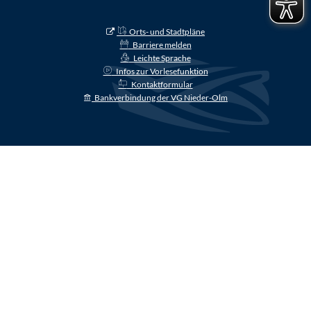
Orts- und Stadtpläne
Barriere melden
Leichte Sprache
Infos zur Vorlesefunktion
Kontaktformular
Bankverbindung der VG Nieder-Olm