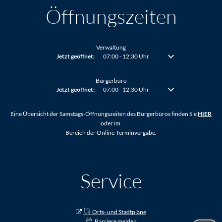
Öffnungszeiten
Verwaltung
Klicken, um weitere Öffnungs- oder Schließzeiten auszublenden
Jetzt geöffnet:
07:00
-
12:30
Uhr
Von 07:00 bis 12:30 Uh
Bürgerbüro
Klicken, um weitere Öffnungs- oder Schließzeiten auszublenden
Jetzt geöffnet:
07:00
-
12:30
Uhr
Von 07:00 bis 12:30 Uh
Eine Übersicht der Samstags-Öffnungszeiten des Bürgerbüros finden Sie
HIER
oder im
Bereich der Online-Terminvergabe.
Service
Orts- und Stadtpläne
Barriere melden