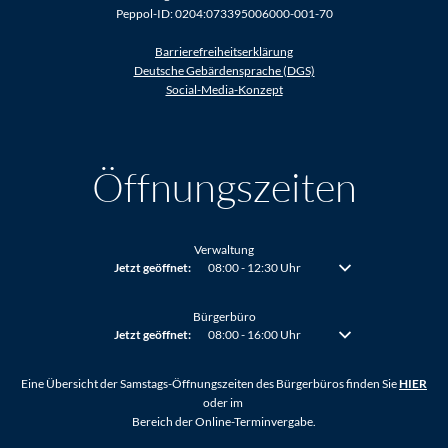
Peppol-ID: 0204:073395006000-001-70
Barrierefreiheitserklärung
Deutsche Gebärdensprache (DGS)
Social-Media-Konzept
Öffnungszeiten
Verwaltung
Klicken, um weitere Öffnungs- oder Schließzeiten auszublenden
Jetzt geöffnet:
08:00
-
12:30
Uhr
Von 08:00 bis 12:30 Uh
Bürgerbüro
Klicken, um weitere Öffnungs- oder Schließzeiten auszublenden
Jetzt geöffnet:
08:00
-
16:00
Uhr
Von 08:00 bis 16:00 Uh
Eine Übersicht der Samstags-Öffnungszeiten des Bürgerbüros finden Sie
HIER
oder im
Bereich der Online-Terminvergabe.