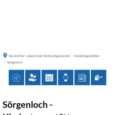
Sie sind hier:
Leben in der Verbandsgemeinde
Kindertagesstätten
Sörgenloch
Sörgenloch
Sörgenloch -