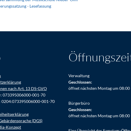
erungssatzung - Lesefassung
o
Öffnungszei
m
Verwaltung
tzerklärung
Klicken, um weitere Öffnungs- ode
Geschlossen:
öffnet nächsten Montag um 08:00
onen nach Art. 13 DS-GVO
D: 073395006000-001-70
: 0204:073395006000-001-70
Bürgerbüro
Klicken, um weitere Öffnungs- ode
Geschlossen:
eiheitserklärung
öffnet nächsten Montag um 08:00
Gebärdensprache (DGS)
dia-Konzept
Eine Übersicht der Samstags-Öffn