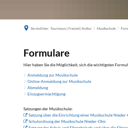
Sie sind hier:
Tourismus | Freizeit | Kultur
Musikschule
Form
Formulare
Formulare
Hier haben Sie die Möglichkeit, sich die wichtigsten Form
Anmeldung zur Musikschule
Online-Anmeldung zur Musikschule
Abmeldung
Einzugsermächtigung
Satzungen der Musikschule:
Satzung über die Einrichtung einer Musikschule Nieder
Schulordnung der Musikschule Nieder-Olm
Satzung des Schul- und Elternbeirats und über die Elt