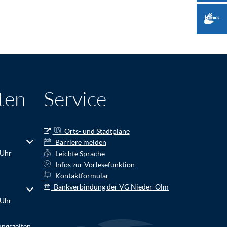
ten
Service
Orts- und Stadtpläne
r Schließzeiten auszublenden
Barriere melden
 Uhr
Leichte Sprache
Infos zur Vorlesefunktion
Kontaktformular
Bankverbindung der VG Nieder-Olm
r Schließzeiten auszublenden
 Uhr
ungszeiten