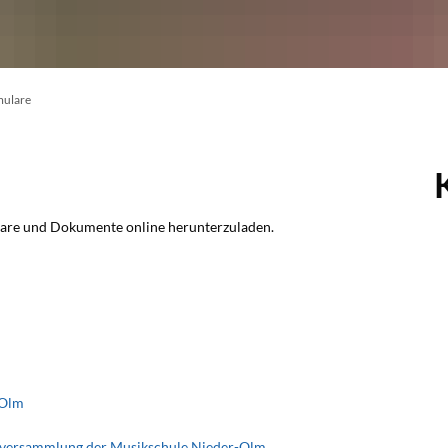
ulare
ulare und Dokumente online herunterzuladen.
-Olm
ernversammlung der Musikschule Nieder-Olm