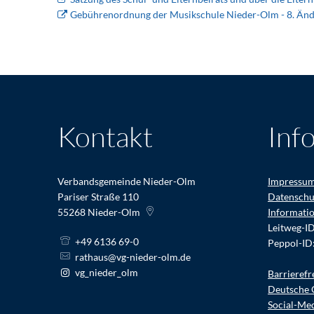
Gebührenordnung der Musikschule Nieder-Olm - 8. Änd
Kontakt
Inf
Verbandsgemeinde Nieder-Olm
Impressu
Pariser Straße 110
Datenschu
55268
Nieder-Olm
Informati
Leitweg-I
+49 6136 69-0
Peppol-ID
rathaus@vg-nieder-olm.de
vg_nieder_olm
Barrierefr
Deutsche 
Social-Me