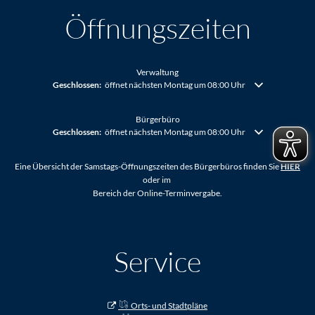
Öffnungszeiten
Verwaltung
Klicken, um weitere Öffnungs- oder Schließzeiten auszublenden
Geschlossen:
öffnet nächsten Montag um 08:00 Uhr
Bürgerbüro
Klicken, um weitere Öffnungs- oder Schließzeiten auszublenden
Geschlossen:
öffnet nächsten Montag um 08:00 Uhr
Eine Übersicht der Samstags-Öffnungszeiten des Bürgerbüros finden Sie
HIER
oder im
Bereich der Online-Terminvergabe.
Service
Orts- und Stadtpläne