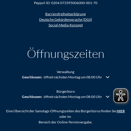
Peppol-ID: 0204:073395006000-001-70
Barrierefreiheitserklärung
Deutsche Gebärdensprache (DGS)
Social-Media-Konzept
Öffnungszeiten
Verwaltung
Klicken, um weitere Öffnungs- oder Schließzeiten auszublenden
Geschlossen:
öffnet nächsten Montag um 08:00 Uhr
Bürgerbüro
Klicken, um weitere Öffnungs- oder Schließzeiten auszublenden
Geschlossen:
öffnet nächsten Montag um 08:00 Uhr
Eine Übersicht der Samstags-Öffnungszeiten des Bürgerbüros finden Sie
HIER
oder im
Bereich der Online-Terminvergabe.