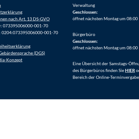
m
Verwaltung
tzerklärung
Klicken, um weitere Öffnungs- ode
Geschlossen:
öffnet nächsten Montag um 08:00
onen nach Art. 13 DS-GVO
D: 073395006000-001-70
: 0204:073395006000-001-70
Bürgerbüro
Klicken, um weitere Öffnungs- ode
Geschlossen:
eiheitserklärung
öffnet nächsten Montag um 08:00
Gebärdensprache (DGS)
dia-Konzept
Eine Übersicht der Samstags-Öffn
des Bürgerbüros finden Sie
HIER
o
Bereich der Online-Terminvergabe