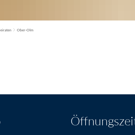
eiraten
Ober-Olm
o
Öffnungszei