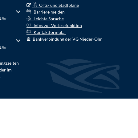
Orts- und Stadtpläne
r Schließzeiten auszublenden
Barriere melden
 Uhr
Leichte Sprache
Infos zur Vorlesefunktion
Kontaktformular
Bankverbindung der VG Nieder-Olm
r Schließzeiten auszublenden
 Uhr
ungszeiten
der im
.