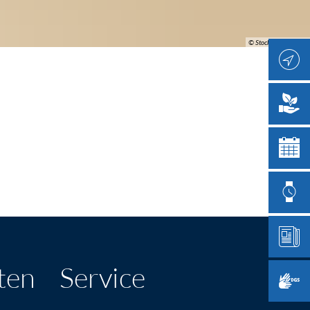
© Stock Adobe | Nico
ten
Service