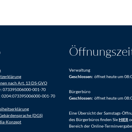
o
Öffnungszei
m
Verwaltung
tzerklärung
Klicken, um weitere Öffnungs- ode
Geschlossen:
öffnet heute um 08:
onen nach Art. 13 DS-GVO
D: 073395006000-001-70
Bürgerbüro
: 0204:073395006000-001-70
Klicken, um weitere Öffnungs- ode
Geschlossen:
öffnet heute um 08:
eiheitserklärung
Eine Übersicht der Samstags-Öffn
Gebärdensprache (DGS)
des Bürgerbüros finden Sie
HIER
o
dia-Konzept
Bereich der Online-Terminvergabe