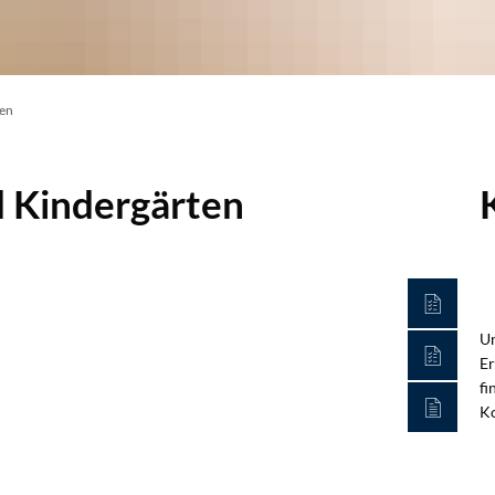
ten
d Kindergärten
Un
Er
fi
Ko