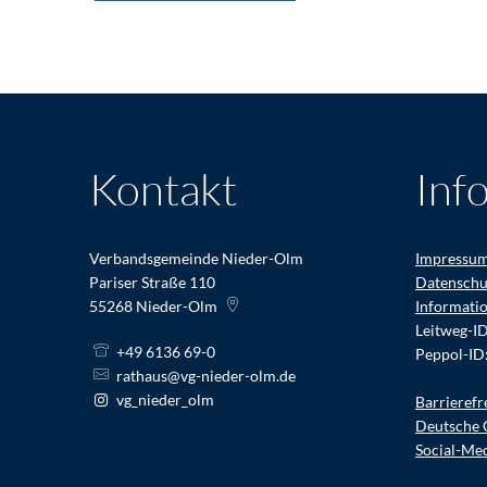
Kontakt
Inf
Verbandsgemeinde Nieder-Olm
Impressu
Pariser Straße 110
Datenschu
55268
Nieder-Olm
Informati
Leitweg-I
+49 6136 69-0
Peppol-ID
rathaus@vg-nieder-olm.de
vg_nieder_olm
Barrierefr
Deutsche 
Social-Me