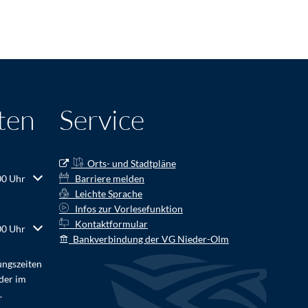
ten
Service
Orts- und Stadtpläne
r Schließzeiten auszublenden
00 Uhr
Barriere melden
Leichte Sprache
Infos zur Vorlesefunktion
Kontaktformular
r Schließzeiten auszublenden
00 Uhr
Bankverbindung der VG Nieder-Olm
ungszeiten
der im
.