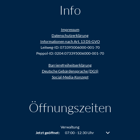
Info
Impressum
Datenschutzerklärung
Informationen nach Art. 13 DS-GVO
Leitweg-ID: 073395006000-001-70
Peppol-ID: 0204:073395006000-001-70
Barrierefreiheitserklärung
Deutsche Gebärdensprache (DGS)
Social-Media-Konzept
Öffnungszeiten
Verwaltung
Klicken, um weitere Öffnungs- oder Schließzeiten auszublenden
Jetzt geöffnet:
07:00
-
12:30
Uhr
Von 07:00 bis 12:30 Uh