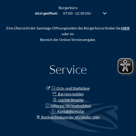
Bürgerbüro
Klicken, um weitere Öffnungs- oder Schließzeiten auszublenden
Jetzt geöffnet:
07:00
-
12:30
Uhr
Von 07:00 bis 12:30 Uh
Eine Übersicht der Samstags-Öffnungszeiten des Bürgerbüros finden Sie
HIER
oder im
Bereich der Online-Terminvergabe.
Service
Orts- und Stadtpläne
Barriere melden
Leichte Sprache
Infos zur Vorlesefunktion
Kontaktformular
Bankverbindung der VG Nieder-Olm