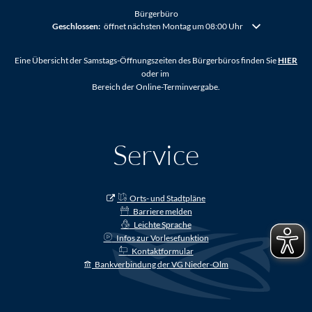
Bürgerbüro
Klicken, um weitere Öffnungs- oder Schließzeiten auszublenden
Geschlossen:
öffnet nächsten Montag um 08:00 Uhr
Eine Übersicht der Samstags-Öffnungszeiten des Bürgerbüros finden Sie
HIER
oder im
Bereich der Online-Terminvergabe.
Service
Orts- und Stadtpläne
Barriere melden
Leichte Sprache
Infos zur Vorlesefunktion
Kontaktformular
Bankverbindung der VG Nieder-Olm