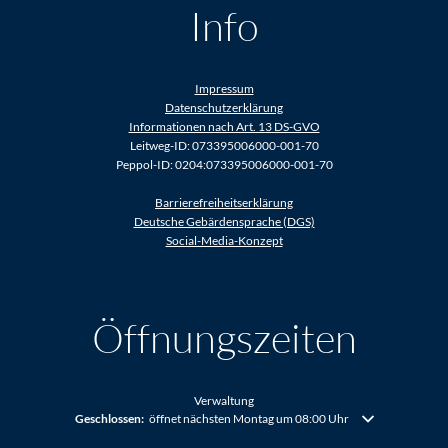
Info
Impressum
Datenschutzerklärung
Informationen nach Art. 13 DS-GVO
Leitweg-ID: 073395006000-001-70
Peppol-ID: 0204:073395006000-001-70
Barrierefreiheitserklärung
Deutsche Gebärdensprache (DGS)
Social-Media-Konzept
Öffnungszeiten
Verwaltung
Klicken, um weitere Öffnungs- oder Schließzeiten auszublenden
Geschlossen:
öffnet nächsten Montag um 08:00 Uhr