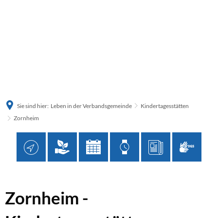
Sie sind hier:
Leben in der Verbandsgemeinde
Kindertagesstätten
Zornheim
Zornheim
Zornheim -