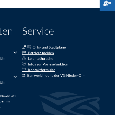
ten
Service
Orts- und Stadtpläne
r Schließzeiten auszublenden
Barriere melden
 Uhr
Leichte Sprache
Infos zur Vorlesefunktion
Kontaktformular
Bankverbindung der VG Nieder-Olm
r Schließzeiten auszublenden
 Uhr
ungszeiten
der im
.