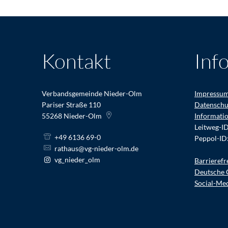
Kontakt
Inf
Verbandsgemeinde Nieder-Olm
Impressu
Pariser Straße 110
Datenschu
55268
Nieder-Olm
Informati
Leitweg-I
+49 6136 69-0
Peppol-ID
rathaus@vg-nieder-olm.de
vg_nieder_olm
Barrierefr
Deutsche 
Social-Me