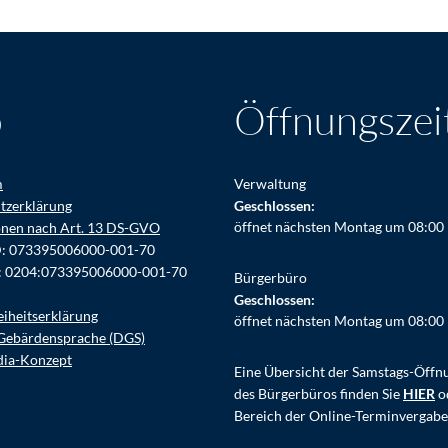
o
Öffnungszei
m
Verwaltung
tzerklärung
Klicken, um weitere Öffnungs- ode
Geschlossen:
öffnet nächsten Montag um 08:00
onen nach Art. 13 DS-GVO
D: 073395006000-001-70
: 0204:073395006000-001-70
Bürgerbüro
Klicken, um weitere Öffnungs- ode
Geschlossen:
eiheitserklärung
öffnet nächsten Montag um 08:00
Gebärdensprache (DGS)
dia-Konzept
Eine Übersicht der Samstags-Öffn
des Bürgerbüros finden Sie
HIER
o
Bereich der Online-Terminvergabe