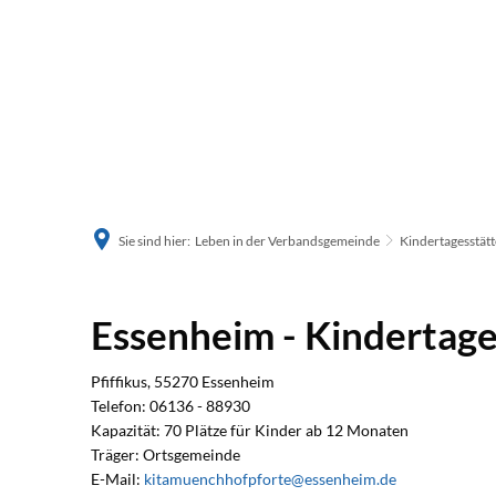
Sie sind hier:
Leben in der Verbandsgemeinde
Kindertagesstät
Essenheim
Essenheim - Kindertage
Pfiffikus, 55270 Essenheim
Telefon: 06136 - 88930
Kapazität: 70 Plätze für Kinder ab 12 Monaten
Träger: Ortsgemeinde
E-Mail:
kitamuenchhofpforte@essenheim.de