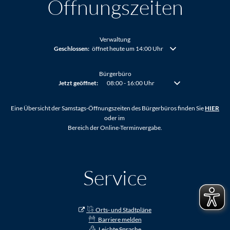
Öffnungszeiten
Verwaltung
Klicken, um weitere Öffnungs- oder Schließzeiten auszublenden
Geschlossen:
öffnet heute um 14:00 Uhr
Bürgerbüro
Klicken, um weitere Öffnungs- oder Schließzeiten auszublenden
Jetzt geöffnet:
08:00
-
16:00
Uhr
Von 08:00 bis 16:00 Uh
Eine Übersicht der Samstags-Öffnungszeiten des Bürgerbüros finden Sie
HIER
oder im
Bereich der Online-Terminvergabe.
Service
Orts- und Stadtpläne
Barriere melden
Leichte Sprache