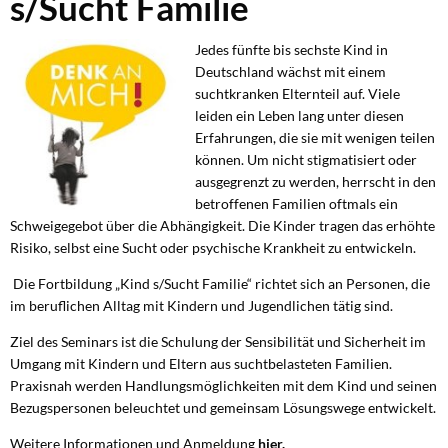
s/Sucht Familie
s/Sucht
Familie
Jedes fünfte bis sechste Kind in
Deutschland wächst mit einem
suchtkranken Elternteil auf. Viele
leiden ein Leben lang unter diesen
Erfahrungen, die sie mit wenigen teilen
können. Um nicht stigmatisiert oder
ausgegrenzt zu werden, herrscht in den
betroffenen Familien oftmals ein
Schweigegebot über die Abhängigkeit. Die Kinder tragen das erhöhte
Risiko, selbst eine Sucht oder psychische Krankheit zu entwickeln.
Die Fortbildung „Kind s/Sucht Familie“ richtet sich an Personen, die
im beruflichen Alltag mit Kindern und Jugendlichen tätig sind.
Ziel des Seminars ist die Schulung der Sensibilität und Sicherheit im
Umgang mit Kindern und Eltern aus suchtbelasteten Familien.
Praxisnah werden Handlungsmöglichkeiten mit dem Kind und seinen
Bezugspersonen beleuchtet und gemeinsam Lösungswege entwickelt.
Weitere Informationen und Anmeldung
hier
.