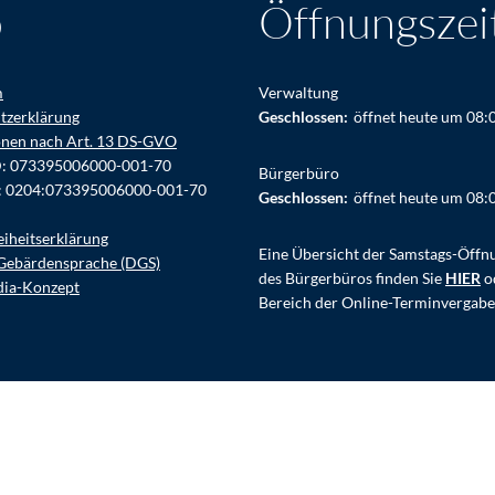
o
Öffnungszei
m
Verwaltung
tzerklärung
Klicken, um weitere Öffnungs- ode
Geschlossen:
öffnet heute um 08:
onen nach Art. 13 DS-GVO
D: 073395006000-001-70
Bürgerbüro
: 0204:073395006000-001-70
Klicken, um weitere Öffnungs- ode
Geschlossen:
öffnet heute um 08:
eiheitserklärung
Eine Übersicht der Samstags-Öffn
Gebärdensprache (DGS)
des Bürgerbüros finden Sie
HIER
o
dia-Konzept
Bereich der Online-Terminvergabe