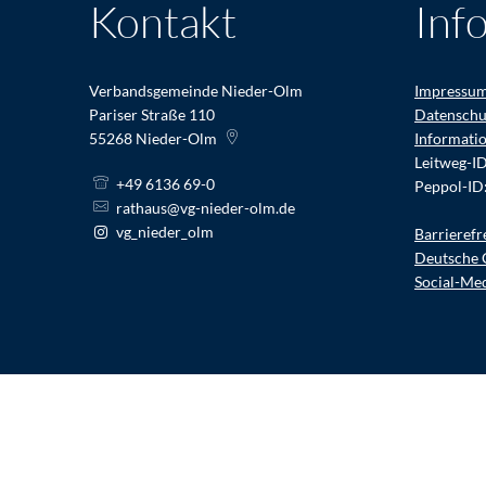
Kontakt
Inf
Verbandsgemeinde Nieder-Olm
Impressu
Pariser Straße 110
Datenschu
55268
Nieder-Olm
Informati
Leitweg-I
+49 6136 69-0
Peppol-ID
rathaus@vg-nieder-olm.de
vg_nieder_olm
Barrierefr
Deutsche 
Social-Me