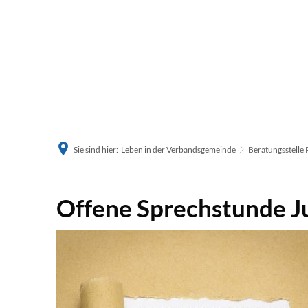
Sie sind hier:
Leben in der Verbandsgemeinde
Beratungsstelle 
Offene
Offene Sprechstunde 
Sprechstunde
Jugendhaus