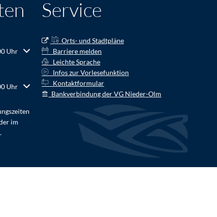
ten
Service
Orts- und Stadtpläne
r Schließzeiten auszublenden
00 Uhr
Barriere melden
Leichte Sprache
Infos zur Vorlesefunktion
Kontaktformular
r Schließzeiten auszublenden
00 Uhr
Bankverbindung der VG Nieder-Olm
ungszeiten
der im
.