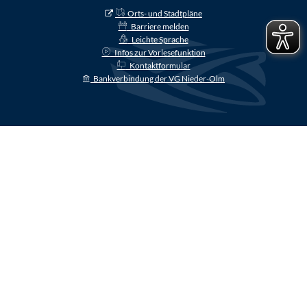
Orts- und Stadtpläne
Barriere melden
Leichte Sprache
Infos zur Vorlesefunktion
Kontaktformular
Bankverbindung der VG Nieder-Olm