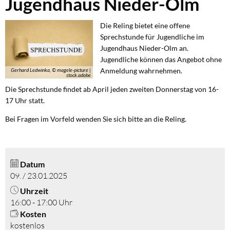
Jugendhaus Nieder-Olm
Jugendhaus
Nieder-
Die Reling bietet eine offene
Sprechstunde für Jugendliche im
Olm
Jugendhaus Nieder-Olm an.
Jugendliche können das Angebot ohne
Anmeldung wahrnehmen.
Gerhard Ledwinka, © magele-picture |
stock.adobe
Die Sprechstunde findet ab April jeden zweiten Donnerstag von 16-
17 Uhr statt.
Bei Fragen im Vorfeld wenden Sie sich bitte an die Reling.
Datum
09. / 23.01.2025
Uhrzeit
16:00 - 17:00 Uhr
Kosten
kostenlos