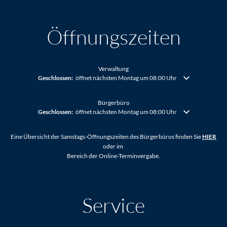
Öffnungszeiten
Verwaltung
Klicken, um weitere Öffnungs- oder Schließzeiten auszublenden
Geschlossen:
öffnet nächsten Montag um 08:00 Uhr
Bürgerbüro
Klicken, um weitere Öffnungs- oder Schließzeiten auszublenden
Geschlossen:
öffnet nächsten Montag um 08:00 Uhr
Eine Übersicht der Samstags-Öffnungszeiten des Bürgerbüros finden Sie
HIER
oder im
Bereich der Online-Terminvergabe.
Service