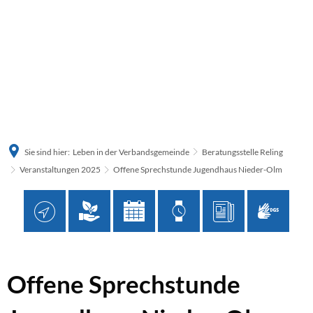
Sie sind hier:
Leben in der Verbandsgemeinde
Beratungsstelle Reling
Veranstaltungen 2025
Offene Sprechstunde Jugendhaus Nieder-Olm
Offene
Offene Sprechstunde
Sprechstunde