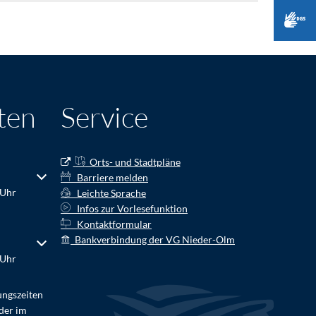
ten
Service
Orts- und Stadtpläne
r Schließzeiten auszublenden
Barriere melden
 Uhr
Leichte Sprache
Infos zur Vorlesefunktion
Kontaktformular
Bankverbindung der VG Nieder-Olm
r Schließzeiten auszublenden
 Uhr
ungszeiten
der im