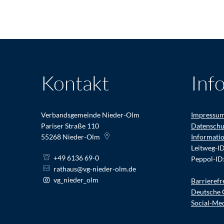
Kontakt
Inf
Verbandsgemeinde Nieder-Olm
Impressu
Pariser Straße 110
Datenschu
55268
Nieder-Olm
Informati
Leitweg-I
+49 6136 69-0
Peppol-ID
rathaus@vg-nieder-olm.de
vg_nieder_olm
Barrierefr
Deutsche 
Social-Me