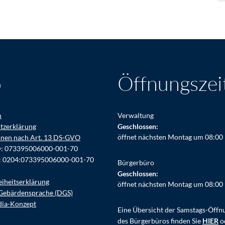
o
Öffnungszei
m
Verwaltung
tzerklärung
Klicken, um weitere Öffnungs- ode
Geschlossen:
öffnet nächsten Montag um 08:00
onen nach Art. 13 DS-GVO
D: 073395006000-001-70
: 0204:073395006000-001-70
Bürgerbüro
Klicken, um weitere Öffnungs- ode
Geschlossen:
eiheitserklärung
öffnet nächsten Montag um 08:00
Gebärdensprache (DGS)
dia-Konzept
Eine Übersicht der Samstags-Öffn
des Bürgerbüros finden Sie
HIER
o