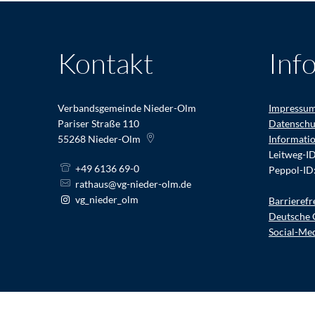
Kontakt
Inf
Verbandsgemeinde Nieder-Olm
Impressu
Pariser Straße 110
Datenschu
55268
Nieder-Olm
Informati
Leitweg-I
+49 6136 69-0
Peppol-ID
rathaus@vg-nieder-olm.de
vg_nieder_olm
Barrierefr
Deutsche 
Social-Me