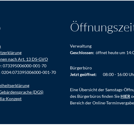
o
Öffnungszei
m
Verwaltung
tzerklärung
Klicken, um weitere Öffnungs- ode
Geschlossen:
öffnet heute um 14:
onen nach Art. 13 DS-GVO
D: 073395006000-001-70
Bürgerbüro
: 0204:073395006000-001-70
Klicken, um weitere Öffnungs- ode
Jetzt geöffnet:
08:00
-
16:00
Uh
eiheitserklärung
Eine Übersicht der Samstags-Öffn
Gebärdensprache (DGS)
des Bürgerbüros finden Sie
HIER
o
dia-Konzept
Bereich der Online-Terminvergabe