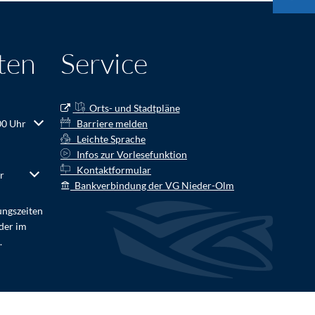
ten
Service
Orts- und Stadtpläne
r Schließzeiten auszublenden
00 Uhr
Barriere melden
Leichte Sprache
Infos zur Vorlesefunktion
Kontaktformular
r Schließzeiten auszublenden
r
Von 08:00 bis 16:00 Uhr
Bankverbindung der VG Nieder-Olm
ungszeiten
der im
.