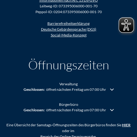
Informationen nach Art. 13 DS-GVO
Leitweg-ID: 073395006000-001-70
Peppol-ID: 0204:073395006000-001-70
Barrierefreiheitserklärung
Deutsche Gebärdensprache (DGS)
Social-Media-Konzept
Öffnungszeiten
Verwaltung
Klicken, um weitere Öffnungs- oder Schließzeiten auszublenden
Geschlossen:
öffnet nächsten Freitag um 07:00 Uhr
Bürgerbüro
Klicken, um weitere Öffnungs- oder Schließzeiten auszublenden
Geschlossen:
öffnet nächsten Freitag um 07:00 Uhr
Eine Übersicht der Samstags-Öffnungszeiten des Bürgerbüros finden Sie
HIER
oder im
Bereich der Online-Terminvergabe.