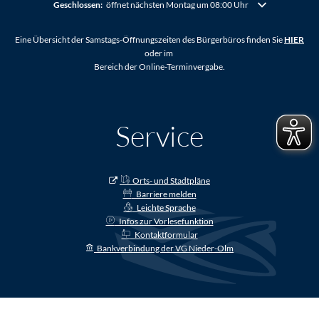
Klicken, um weitere Öffnungs- oder Schließzeiten auszublenden
Geschlossen:
öffnet nächsten Montag um 08:00 Uhr
Eine Übersicht der Samstags-Öffnungszeiten des Bürgerbüros finden Sie
HIER
oder im
Bereich der Online-Terminvergabe.
Service
Orts- und Stadtpläne
Barriere melden
Leichte Sprache
Infos zur Vorlesefunktion
Kontaktformular
Bankverbindung der VG Nieder-Olm