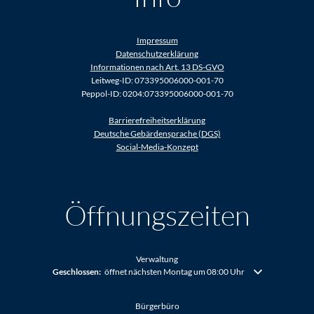
Impressum
Datenschutzerklärung
Informationen nach Art. 13 DS-GVO
Leitweg-ID: 073395006000-001-70
Peppol-ID: 0204:073395006000-001-70
Barrierefreiheitserklärung
Deutsche Gebärdensprache (DGS)
Social-Media-Konzept
Öffnungszeiten
Verwaltung
Klicken, um weitere Öffnungs- oder Schließzeiten auszublenden
Geschlossen:
öffnet nächsten Montag um 08:00 Uhr
Bürgerbüro