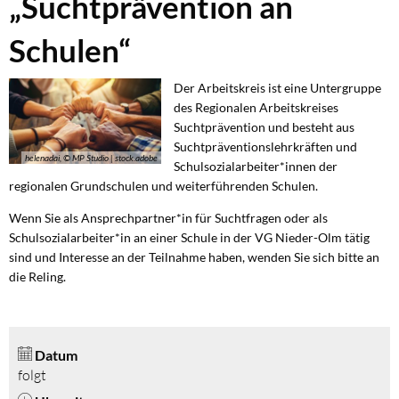
„Suchtprävention an
an
Schulen“
Schulen“-1
Der Arbeitskreis ist eine Untergruppe
des Regionalen Arbeitskreises
Suchtprävention und besteht aus
Suchtpräventionslehrkräften und
helenadai, © MP Studio | stock.adobe
Schulsozialarbeiter*innen der
regionalen Grundschulen und weiterführenden Schulen.
Wenn Sie als Ansprechpartner*in für Suchtfragen oder als
Schulsozialarbeiter*in an einer Schule in der VG Nieder-Olm tätig
sind und Interesse an der Teilnahme haben, wenden Sie sich bitte an
die Reling.
Datum
folgt