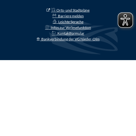
Orts- und Stadtpläne
Barriere melden
Leichte Sprache
Infos zur Vorlesefunktion
Kontaktformular
Bankverbindung der VG Nieder-Olm