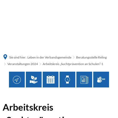
Sie sind hier:
Leben in der Verbandsgemeinde
Beratungsstelle Reling
Veranstaltungen 2024
Arbeitskreis „Suchtprävention an Schulen“-1
Arbeitskreis
Arbeitskreis
„Suchtprävention