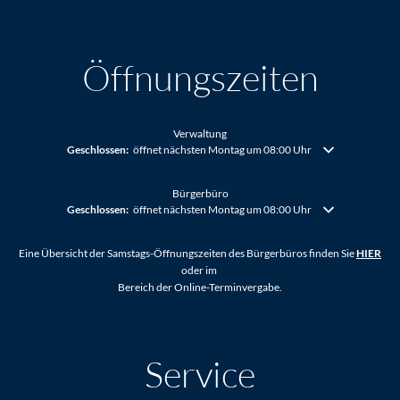
Öffnungszeiten
Verwaltung
Klicken, um weitere Öffnungs- oder Schließzeiten auszublenden
Geschlossen:
öffnet nächsten Montag um 08:00 Uhr
Bürgerbüro
Klicken, um weitere Öffnungs- oder Schließzeiten auszublenden
Geschlossen:
öffnet nächsten Montag um 08:00 Uhr
Eine Übersicht der Samstags-Öffnungszeiten des Bürgerbüros finden Sie
HIER
oder im
Bereich der Online-Terminvergabe.
Service