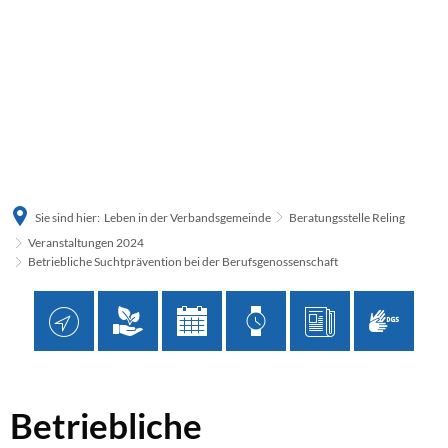
Sie sind hier:
Leben in der Verbandsgemeinde
Beratungsstelle Reling
Veranstaltungen 2024
Betriebliche Suchtprävention bei der Berufsgenossenschaft
Betriebliche
Betriebliche