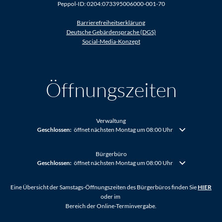
Peppol-ID: 0204:073395006000-001-70
Barrierefreiheitserklärung
Deutsche Gebärdensprache (DGS)
Social-Media-Konzept
Öffnungszeiten
Verwaltung
Klicken, um weitere Öffnungs- oder Schließzeiten auszublenden
Geschlossen:
öffnet nächsten Montag um 08:00 Uhr
Bürgerbüro
Klicken, um weitere Öffnungs- oder Schließzeiten auszublenden
Geschlossen:
öffnet nächsten Montag um 08:00 Uhr
Eine Übersicht der Samstags-Öffnungszeiten des Bürgerbüros finden Sie
HIER
oder im
Bereich der Online-Terminvergabe.