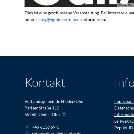
© Galli Thea
Dies ist eine geschlossene Veranstaltung. Bei Interesse ein
unter
reling@vg-nieder-olm.de
informieren.
Kontakt
Inf
Verbandsgemeinde Nieder-Olm
Impressu
Pariser Straße 110
Datenschu
55268
Nieder-Olm
Informati
Leitweg-I
+49 6136 69-0
Peppol-ID
rathaus@vg-nieder-olm.de