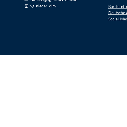
vg_nieder_olm
Barrierefr
Deutsche 
Social-Me