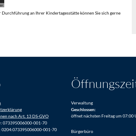
ter
er Durchführung an Ihrer Kindertagesstätte können Sie sich gerne
o
Öffnungszei
m
Verwaltung
tzerklärung
Klicken, um weitere Öffnungs- ode
Geschlossen:
öffnet nächsten Freitag um 07:00 
onen nach Art. 13 DS-GVO
D: 073395006000-001-70
: 0204:073395006000-001-70
Bürgerbüro