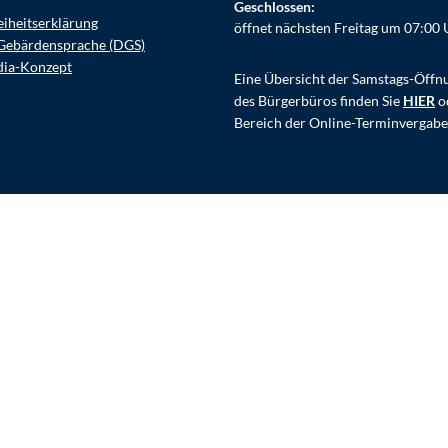
Klicken, um weitere Öffnungs- ode
Geschlossen:
eiheitserklärung
öffnet nächsten Freitag um 07:00 
Gebärdensprache (DGS)
dia-Konzept
Eine Übersicht der Samstags-Öffn
des Bürgerbüros finden Sie
HIER
o
Bereich der Online-Terminvergabe