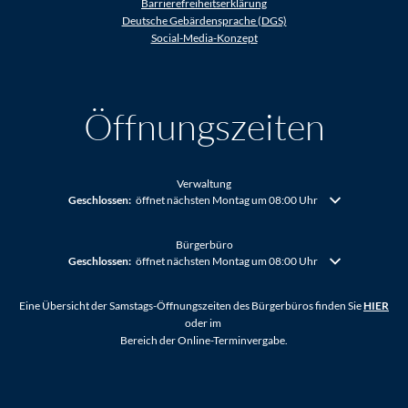
Barrierefreiheitserklärung
Deutsche Gebärdensprache (DGS)
Social-Media-Konzept
Öffnungszeiten
Verwaltung
Klicken, um weitere Öffnungs- oder Schließzeiten auszublenden
Geschlossen:
öffnet nächsten Montag um 08:00 Uhr
Bürgerbüro
Klicken, um weitere Öffnungs- oder Schließzeiten auszublenden
Geschlossen:
öffnet nächsten Montag um 08:00 Uhr
Eine Übersicht der Samstags-Öffnungszeiten des Bürgerbüros finden Sie
HIER
oder im
Bereich der Online-Terminvergabe.