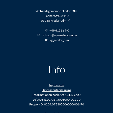
Verbandsgemeinde Nieder-Olm
Pariser Straße 110
55268
Nieder-Olm
+49 6136 69-0
rathaus@vg-nieder-olm.de
vg_nieder_olm
Info
Impressum
Datenschutzerklärung
Informationen nach Art. 13 DS-GVO
Leitweg-ID: 073395006000-001-70
Peppol-ID: 0204:073395006000-001-70