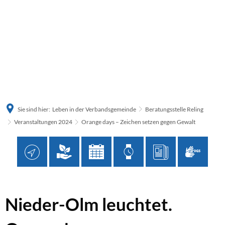
Sie sind hier:
Leben in der Verbandsgemeinde
Beratungsstelle Reling
Veranstaltungen 2024
Orange days – Zeichen setzen gegen Gewalt
Orange
Nieder-Olm leuchtet.
days