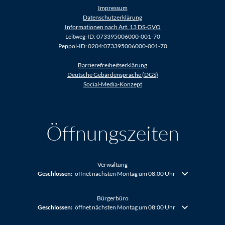
Impressum
Datenschutzerklärung
Informationen nach Art. 13 DS-GVO
Leitweg-ID: 073395006000-001-70
Peppol-ID: 0204:073395006000-001-70
Barrierefreiheitserklärung
Deutsche Gebärdensprache (DGS)
Social-Media-Konzept
Öffnungszeiten
Verwaltung
Klicken, um weitere Öffnungs- oder Schließzeiten auszublenden
Geschlossen:
öffnet nächsten Montag um 08:00 Uhr
Bürgerbüro
Klicken, um weitere Öffnungs- oder Schließzeiten auszublenden
Geschlossen:
öffnet nächsten Montag um 08:00 Uhr