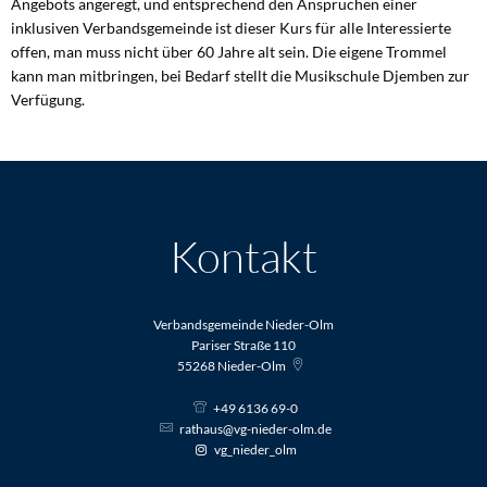
Angebots angeregt, und entsprechend den Ansprüchen einer
inklusiven Verbandsgemeinde ist dieser Kurs für alle Interessierte
offen, man muss nicht über 60 Jahre alt sein. Die eigene Trommel
kann man mitbringen, bei Bedarf stellt die Musikschule Djemben zur
Verfügung.
Kontakt
Verbandsgemeinde Nieder-Olm
Pariser Straße 110
55268
Nieder-Olm
+49 6136 69-0
rathaus@vg-nieder-olm.de
vg_nieder_olm