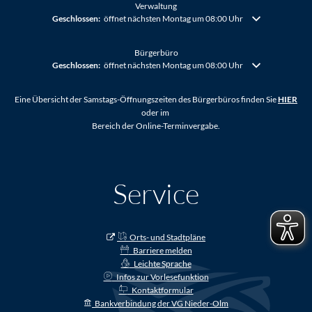
Verwaltung
Klicken, um weitere Öffnungs- oder Schließzeiten auszublenden
Geschlossen:
öffnet nächsten Montag um 08:00 Uhr
Bürgerbüro
Klicken, um weitere Öffnungs- oder Schließzeiten auszublenden
Geschlossen:
öffnet nächsten Montag um 08:00 Uhr
Eine Übersicht der Samstags-Öffnungszeiten des Bürgerbüros finden Sie
HIER
oder im
Bereich der Online-Terminvergabe.
Service
Orts- und Stadtpläne
Barriere melden
Leichte Sprache
Infos zur Vorlesefunktion
Kontaktformular
Bankverbindung der VG Nieder-Olm