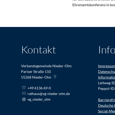
Ehrenamtskonferenz in ko
Kontakt
Inf
Verbandsgemeinde Nieder-Olm
Impressu
Pariser Straße 110
Datenschu
55268
Nieder-Olm
Informati
Leitweg-I
+49 6136 69-0
Peppol-ID
rathaus@vg-nieder-olm.de
vg_nieder_olm
Barrierefr
Deutsche 
Social-Me