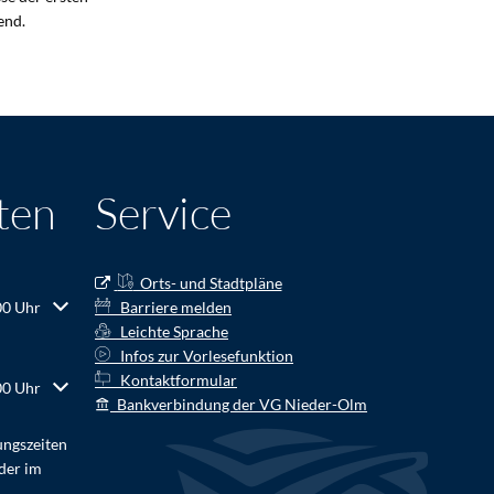
end.
ten
Service
Orts- und Stadtpläne
r Schließzeiten auszublenden
00 Uhr
Barriere melden
Leichte Sprache
Infos zur Vorlesefunktion
Kontaktformular
r Schließzeiten auszublenden
00 Uhr
Bankverbindung der VG Nieder-Olm
ungszeiten
der im
.