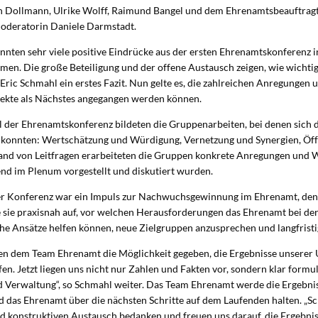
en Dollmann, Ulrike Wolff, Raimund Bangel und dem Ehrenamtsbeauftrag
Moderatorin Daniele Darmstadt.
nten sehr viele positive Eindrücke aus der ersten Ehrenamtskonferenz i
. Die große Beteiligung und der offene Austausch zeigen, wie wichtig d
ric Schmahl ein erstes Fazit. Nun gelte es, die zahlreichen Anregungen u
jekte als Nächstes angegangen werden können.
l der Ehrenamtskonferenz bildeten die Gruppenarbeiten, bei denen sich 
onnten: Wertschätzung und Würdigung, Vernetzung und Synergien, Öffe
nd von Leitfragen erarbeiteten die Gruppen konkrete Anregungen und W
nd im Plenum vorgestellt und diskutiert wurden.
r Konferenz war ein Impuls zur Nachwuchsgewinnung im Ehrenamt, den U
te sie praxisnah auf, vor welchen Herausforderungen das Ehrenamt bei d
he Ansätze helfen können, neue Zielgruppen anzusprechen und langfristi
n dem Team Ehrenamt die Möglichkeit gegeben, die Ergebnisse unserer
fen. Jetzt liegen uns nicht nur Zahlen und Fakten vor, sondern klar form
d Verwaltung“, so Schmahl weiter. Das Team Ehrenamt werde die Ergebn
d das Ehrenamt über die nächsten Schritte auf dem Laufenden halten. „S
d konstruktiven Austausch bedanken und freuen uns darauf, die Ergebnis