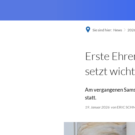
Sie sind hier:
News
202
Erste Ehr
setzt wich
Am vergangenen Samst
statt.
19. Januar 2026
von
ERIC SCH