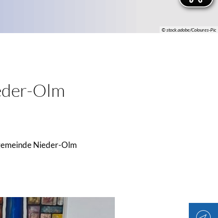
© stock.adobe/Coloures-Pic
ieder-Olm
sgemeinde Nieder-Olm