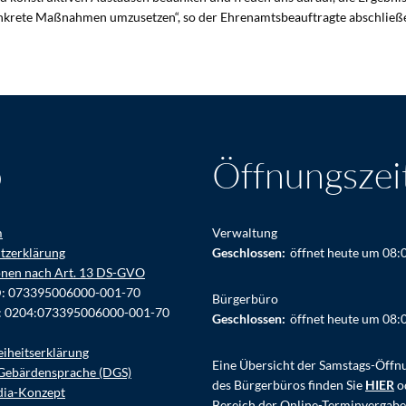
nkrete Maßnahmen umzusetzen“, so der Ehrenamtsbeauftragte abschließ
o
Öffnungszei
m
Verwaltung
tzerklärung
Klicken, um weitere Öffnungs- ode
Geschlossen:
öffnet heute um 08:
onen nach Art. 13 DS-GVO
D: 073395006000-001-70
Bürgerbüro
: 0204:073395006000-001-70
Klicken, um weitere Öffnungs- ode
Geschlossen:
öffnet heute um 08:
eiheitserklärung
Eine Übersicht der Samstags-Öffn
Gebärdensprache (DGS)
des Bürgerbüros finden Sie
HIER
o
dia-Konzept
Bereich der Online-Terminvergabe