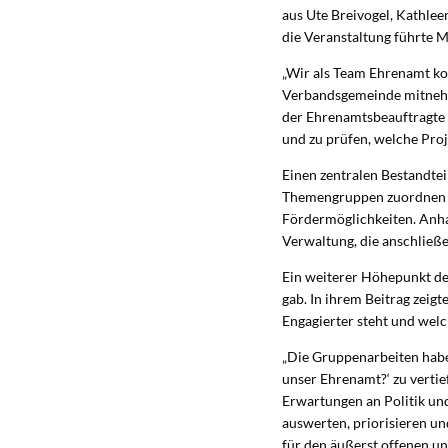
aus Ute Breivogel, Kathle
die Veranstaltung führte 
„Wir als Team Ehrenamt kon
Verbandsgemeinde mitnehmen
der Ehrenamtsbeauftragte E
und zu prüfen, welche Pro
Einen zentralen Bestandtei
Themengruppen zuordnen k
Fördermöglichkeiten. Anha
Verwaltung, die anschließe
Ein weiterer Höhepunkt de
gab. In ihrem Beitrag zeig
Engagierter steht und welc
„Die Gruppenarbeiten habe
unser Ehrenamt?‘ zu vertie
Erwartungen an Politik un
auswerten, priorisieren un
für den äußerst offenen un