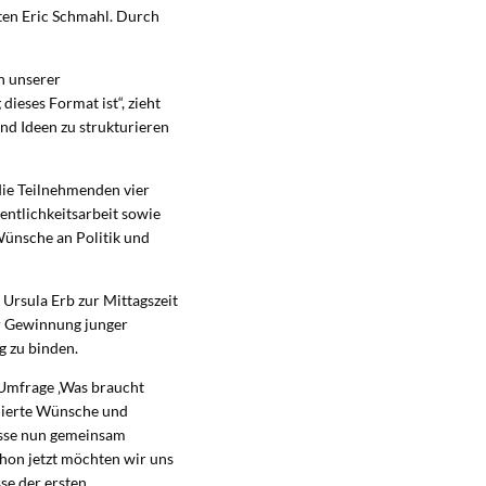
ten Eric Schmahl. Durch
n unserer
ieses Format ist“, zieht
nd Ideen zu strukturieren
die Teilnehmenden vier
ntlichkeitsarbeit sowie
ünsche an Politik und
rsula Erb zur Mittagszeit
er Gewinnung junger
g zu binden.
 Umfrage ‚Was braucht
ulierte Wünsche und
isse nun gemeinsam
chon jetzt möchten wir uns
se der ersten