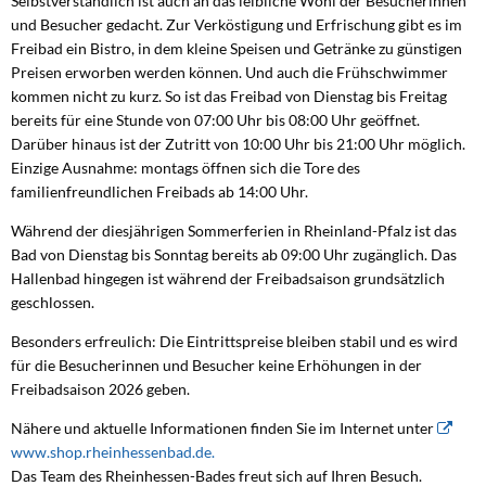
Selbstverständlich ist auch an das leibliche Wohl der Besucherinnen
und Besucher gedacht. Zur Verköstigung und Erfrischung gibt es im
Freibad ein Bistro, in dem kleine Speisen und Getränke zu günstigen
Preisen erworben werden können. Und auch die Frühschwimmer
kommen nicht zu kurz. So ist das Freibad von Dienstag bis Freitag
bereits für eine Stunde von 07:00 Uhr bis 08:00 Uhr geöffnet.
Darüber hinaus ist der Zutritt von 10:00 Uhr bis 21:00 Uhr möglich.
Einzige Ausnahme: montags öffnen sich die Tore des
familienfreundlichen Freibads ab 14:00 Uhr.
Während der diesjährigen Sommerferien in Rheinland-Pfalz ist das
Bad von Dienstag bis Sonntag bereits ab 09:00 Uhr zugänglich. Das
Hallenbad hingegen ist während der Freibadsaison grundsätzlich
geschlossen.
Besonders erfreulich: Die Eintrittspreise bleiben stabil und es wird
für die Besucherinnen und Besucher keine Erhöhungen in der
Freibadsaison 2026 geben.
Nähere und aktuelle Informationen finden Sie im Internet unter
www.shop.rheinhessenbad.de.
Das Team des Rheinhessen-Bades freut sich auf Ihren Besuch.