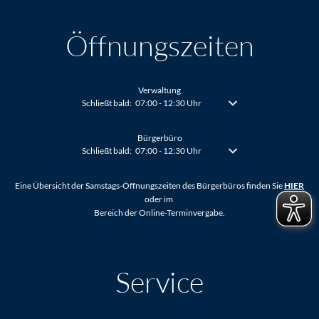
Öffnungszeiten
Verwaltung
Klicken, um weitere Öffnungs- oder Schließzeiten auszublenden
Schließt bald:
07:00
-
12:30
Uhr
Von 07:00 bis 12:30 Uhr
Bürgerbüro
Klicken, um weitere Öffnungs- oder Schließzeiten auszublenden
Schließt bald:
07:00
-
12:30
Uhr
Von 07:00 bis 12:30 Uhr
Eine Übersicht der Samstags-Öffnungszeiten des Bürgerbüros finden Sie
HIER
oder im
Bereich der Online-Terminvergabe.
Service