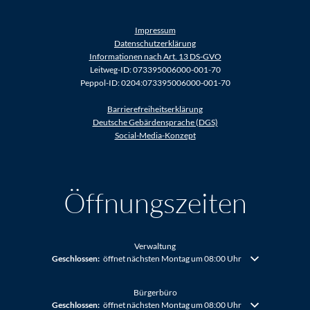
Impressum
Datenschutzerklärung
Informationen nach Art. 13 DS-GVO
Leitweg-ID: 073395006000-001-70
Peppol-ID: 0204:073395006000-001-70
Barrierefreiheitserklärung
Deutsche Gebärdensprache (DGS)
Social-Media-Konzept
Öffnungszeiten
Verwaltung
Klicken, um weitere Öffnungs- oder Schließzeiten auszublenden
Geschlossen:
öffnet nächsten Montag um 08:00 Uhr
Bürgerbüro
Klicken, um weitere Öffnungs- oder Schließzeiten auszublenden
Geschlossen:
öffnet nächsten Montag um 08:00 Uhr