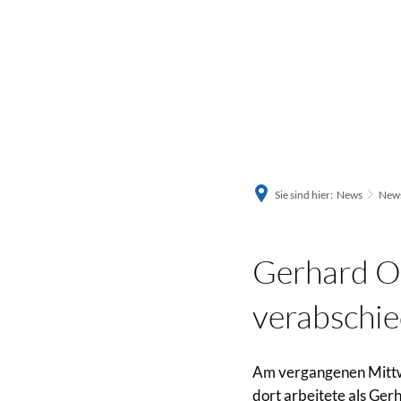
Sie sind hier:
News
News
Gerhard Ot
verabschie
Am vergangenen Mittw
dort arbeitete als Ger