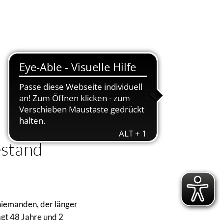
Suche
Menü
estand
iemanden, der länger
agt 48 Jahre und 2