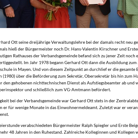
rhard Ott seine dreijährige Verwaltungslehre bei der damals recht neu 
ls hieß der Bürgermeister noch Dr. Hans-Valentin Kirschner und Erste
eutigen Rathauses der Verbandsgemeinde befand sich zu jener Zeit noch e
ertiggestellt. Im Jahr 1978 begann Gerhard Ott dann die Ausbildung zum
schule in Mayen. Und von diesem Zeitpunkt an durchlief er die gesamte
 (1980) über die Beförderung zum Sekretär, Obersekretär bis hin zum Ha
ür den gehobenen nichttechnischen Dienst als Aufstiegsbeamter ab und
berinspektor und schließlich zum VG-Amtmann befördert.
gkeit bei der Verbandsgemeinde war Gerhard Ott stets in der Zentralabtei
m er für wenige Monate in das Einwohnermeldeamt. Zuletzt war er veran
enst.
eierstunde verabschiedeten Bürgermeister Ralph Spiegler und Erste Beig
mehr 48 Jahren in den Ruhestand. Zahlreiche Kolleginnen und Kollegen