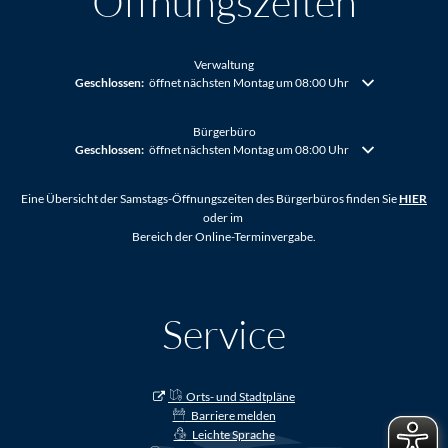
Öffnungszeiten
Verwaltung
Klicken, um weitere Öffnungs- oder Schließzeiten auszublenden
Geschlossen:
öffnet nächsten Montag um 08:00 Uhr
Bürgerbüro
Klicken, um weitere Öffnungs- oder Schließzeiten auszublenden
Geschlossen:
öffnet nächsten Montag um 08:00 Uhr
Eine Übersicht der Samstags-Öffnungszeiten des Bürgerbüros finden Sie
HIER
oder im
Bereich der Online-Terminvergabe.
Service
Orts- und Stadtpläne
Barriere melden
Leichte Sprache