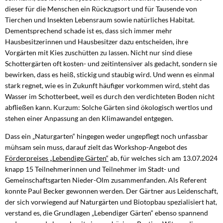
dieser für die Menschen ein Rückzugsort und für Tausende von
Tierchen und Insekten Lebensraum sowie natürliches Habitat.
Dementsprechend schade ist es, dass sich immer mehr
Hausbesitzerinnen und Hausbesitzer dazu entscheiden, ihre
Vorgärten mit Kies zuschütten zu lassen. Nicht nur sind diese
Schottergärten oft kosten- und zeitintensiver als gedacht, sondern sie
bewirken, dass es heiß, stickig und staubig wird. Und wenn es einmal
stark regnet, wie es in Zukunft häufiger vorkommen wird, steht das
Wasser im Schotterbeet, weil es durch den verdichteten Boden nicht
abfließen kann. Kurzum: Solche Gärten sind ökologisch wertlos und
stehen einer Anpassung an den Klimawandel entgegen.
Dass ein „Naturgarten“ hingegen weder ungepflegt noch unfassbar
mühsam sein muss, darauf zielt das Workshop-Angebot des
Förderpreises „Lebendige Gärten“
ab, für welches sich am 13.07.2024
knapp 15 Teilnehmerinnen und Teilnehmer im Stadt- und
Gemeinschaftsgarten Nieder-Olm zusammenfanden. Als Referent
konnte Paul Becker gewonnen werden. Der Gärtner aus Leidenschaft,
der sich vorwiegend auf Naturgärten und Biotopbau spezialisiert hat,
verstand es, die Grundlagen „Lebendiger Gärten“ ebenso spannend