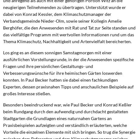
und anregend als auch mit einer gehörigen Portion Witz an die
neugierigen Teilnehmenden zu übertragen. Unterstützt wurde er
dabei von Konrad Kessler, dem Klimaschutzmanager der
Verbandsgemeinde Nieder-Olm, sowie seiner Kollegin Amelie
Berghöfer, die den Anwesenden mit Rat und Tat zur Seite standen und
das vielfältige Programm mit wertvollen Informationen rund um das
Thema Klimaschutz, Nachhaltigkeit und Artenvielfalt bereicherten.
Los ging es an diesem sonnigen Samstagmorgen mit einer
ausführlichen Vorstellungsrunde, in der die Anwesenden spezifische
Fragen und ihre persönlichen Gestaltungs- und
Verbesserungswünsche für ihre heimischen Gärten loswerden
konnten. In Paul Becker hatten sie dabei einen fachkundigen
Experten, dessen praxisnahen Tipps und anschaulichen Beispiele auf
großes Interesse stießen.
Besonders beeindruckend war, wie Paul Becker und Konrad Keßler
beim Rundgang durch den aufwendig und durchdacht gestalteten
Stadtgarten die Grundlagen eines naturnahen Gartens an
Praxisbeispielen aufzeigten und verständlich erläuterten, welche
Vorteile die einzelnen Elemente mit sich bringen. So trug die Synergie
zwischen dem Referenten und dem Klimaschutzmanager spürbar