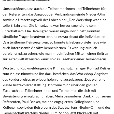
Umso schöner, dass auch die Teilnehmerinnen und Teilnehmer für
den Referenten, das Angebot der Verbandsgemeinde Nieder-Olm
sowie die Umsetzung voll des Lobes sind: „Der Workshop war eine
tolle Erfahrung! Die Umsetzung war hervorragend und sehr
unterhaltsam. Die Beteiligten waren unglaublich nett, konnten
sämtliche Fragen beantworten und es wurde auf die individuellen
„Gartenthemen“ eingegangen. So konnte ich ebenso viele neue wie
auch interessante Ansätze kennenlernen. Es war unglaublich
bereichernd, zu sehen, wie man mit einfachen Mitteln einen Beitrag
zur Artenvielfalt leisten kann“, so das Feedback einer Teilnehmerin.
Worte und Rückmeldungen, die Klimaschutzmanager Konrad Keßler
zum Anlass nimmt und ihn dazu bestärken, das Workshop-Angebot
des Förderpreises zu wiederholen und auszubauen: „Das war eine
klasse Auftaktveranstaltung. Ich freue mich über den großen
Zuspruch der Teilnehmerinnen und Teilnehmer, die sich mit
Begeisterung eingebracht haben. Mein besonderer Dank gilt unserem
Referenten, Paul Becker, meinen engagierten Kolleginnen und
Kollegen sowie den Betreibern des Stadtgartens Nieder-Olm und des
Gemeinschaftsgartens Nieder-Olm. Schon jetzt blicke ich mit