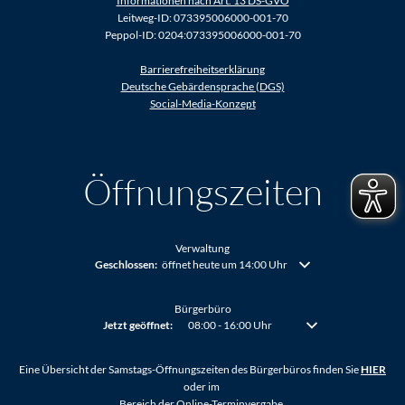
Informationen nach Art. 13 DS-GVO
Leitweg-ID: 073395006000-001-70
Peppol-ID: 0204:073395006000-001-70
Barrierefreiheitserklärung
Deutsche Gebärdensprache (DGS)
Social-Media-Konzept
Öffnungszeiten
Verwaltung
Klicken, um weitere Öffnungs- oder Schließzeiten auszublenden
Geschlossen:
öffnet heute um 14:00 Uhr
Bürgerbüro
Klicken, um weitere Öffnungs- oder Schließzeiten auszublenden
Jetzt geöffnet:
08:00
-
16:00
Uhr
Von 08:00 bis 16:00 Uh
Eine Übersicht der Samstags-Öffnungszeiten des Bürgerbüros finden Sie
HIER
oder im
Bereich der Online-Terminvergabe.