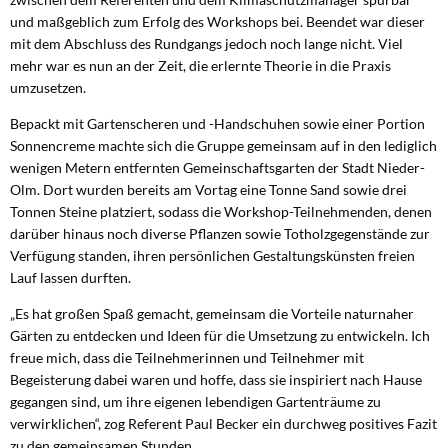
und maßgeblich zum Erfolg des Workshops bei. Beendet war dieser
mit dem Abschluss des Rundgangs jedoch noch lange nicht. Viel
mehr war es nun an der Zeit, die erlernte Theorie in die Praxis
umzusetzen.
Bepackt mit Gartenscheren und -Handschuhen sowie einer Portion
Sonnencreme machte sich die Gruppe gemeinsam auf in den lediglich
wenigen Metern entfernten Gemeinschaftsgarten der Stadt Nieder-
Olm. Dort wurden bereits am Vortag eine Tonne Sand sowie drei
Tonnen Steine platziert, sodass die Workshop-Teilnehmenden, denen
darüber hinaus noch diverse Pflanzen sowie Totholzgegenstände zur
Verfügung standen, ihren persönlichen Gestaltungskünsten freien
Lauf lassen durften.
„Es hat großen Spaß gemacht, gemeinsam die Vorteile naturnaher
Gärten zu entdecken und Ideen für die Umsetzung zu entwickeln. Ich
freue mich, dass die Teilnehmerinnen und Teilnehmer mit
Begeisterung dabei waren und hoffe, dass sie inspiriert nach Hause
gegangen sind, um ihre eigenen lebendigen Gartenträume zu
verwirklichen“, zog Referent Paul Becker ein durchweg positives Fazit
zu den gemeinsamen Stunden.