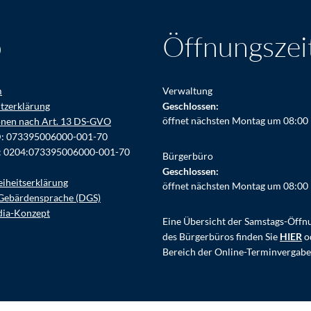
o
Öffnungszei
m
Verwaltung
tzerklärung
Klicken, um weitere Öffnungs- ode
Geschlossen:
öffnet nächsten Montag um 08:00
onen nach Art. 13 DS-GVO
D: 073395006000-001-70
: 0204:073395006000-001-70
Bürgerbüro
Klicken, um weitere Öffnungs- ode
Geschlossen:
eiheitserklärung
öffnet nächsten Montag um 08:00
Gebärdensprache (DGS)
dia-Konzept
Eine Übersicht der Samstags-Öffn
des Bürgerbüros finden Sie
HIER
o
Bereich der Online-Terminvergabe