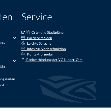
ten
Service
Orts- und Stadtpläne
r Schließzeiten auszublenden
Barriere melden
 Uhr
Leichte Sprache
Infos zur Vorlesefunktion
Kontaktformular
Bankverbindung der VG Nieder-Olm
r Schließzeiten auszublenden
 Uhr
ungszeiten
der im
.