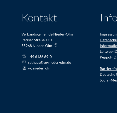
Kontakt
Inf
Verbandsgemeinde Nieder-Olm
Impressu
Pariser Straße 110
Datenschu
55268
Nieder-Olm
Informati
Leitweg-I
+49 6136 69-0
Peppol-ID
rathaus@vg-nieder-olm.de
vg_nieder_olm
Barrierefr
Deutsche 
Social-Me